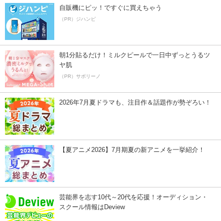
自販機にピッ！ですぐに買えちゃう
（PR）ジハンピ
朝1分貼るだけ！ミルクピールで一日中ずっとうるツ
ヤ肌
（PR）サボリーノ
2026年7月夏ドラマも、注目作＆話題作が勢ぞろい！
【夏アニメ2026】7月期夏の新アニメを一挙紹介！
芸能界を志す10代～20代を応援！オーディション・
スクール情報はDeview