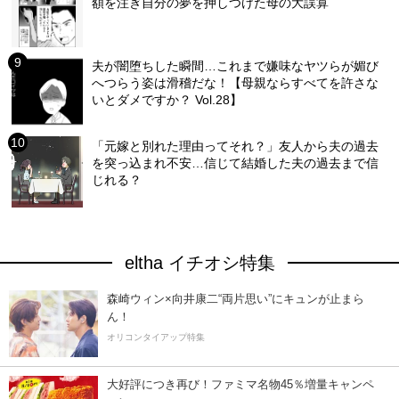
額を注ぎ自分の夢を押しつけた母の大誤算
夫が闇堕ちした瞬間…これまで嫌味なヤツらが媚び
へつらう姿は滑稽だな！【母親ならすべてを許さな
いとダメですか？ Vol.28】
「元嫁と別れた理由ってそれ？」友人から夫の過去
を突っ込まれ不安…信じて結婚した夫の過去まで信
じれる？
eltha イチオシ特集
森崎ウィン×向井康二“両片思い”にキュンが止まら
ん！
オリコンタイアップ特集
大好評につき再び！ファミマ名物45％増量キャンペ