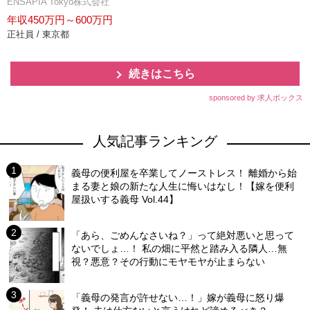
ENSAPIA Tokyo株式会社
年収450万円～600万円
正社員 / 東京都
続きはこちら
sponsored by 求人ボックス
人気記事ランキング
義母の便利屋を卒業してノーストレス！ 離婚から始
まる妻と娘の新たな人生に悔いはなし！【嫁を便利
屋扱いする義母 Vol.44】
「あら、ごめんなさいね？」って絶対悪いと思って
ないでしょ…！ 私の畑に平然と踏み入る隣人…無
視？悪意？その行動にモヤモヤが止まらない
「義母の発言が許せない…！」嫁が義母に怒り爆