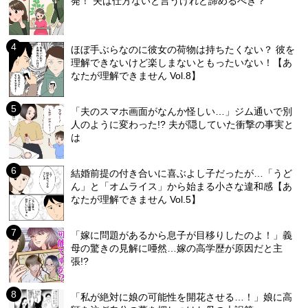
発！ 夫は仕方ないと言うけれど諦めるべき？
ほぼ手ぶらなのに彼女の荷物は持ちたくない？ 彼を
理解できないけど楽しまないともったいない！【あ
なたが理解できません Vol.8】
「夫のスマホ画面がなんか怪しい…」ジム通いで別
人のように変わった!? 夫が隠していた衝撃の事実と
は
結婚前提の付き合いに喜ぶよし子だったが…「うど
ん」と「オムライス」から始まる小さな違和感【あ
なたが理解できません Vol.5】
「嫁に問題があるから息子が目移りしたのよ！」義
母の驚きの見解に唖然…嫁の高学歴が原因だと主
張!?
「私が絶対に娘の可能性を開花させる…！」娘に高