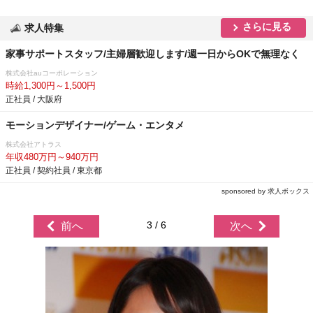
さらに見る
求人特集
家事サポートスタッフ/主婦層歓迎します/週一日からOKで無理なく
株式会社auコーポレーション
時給1,300円～1,500円
正社員 / 大阪府
モーションデザイナー/ゲーム・エンタメ
株式会社アトラス
年収480万円～940万円
正社員 / 契約社員 / 東京都
sponsored by 求人ボックス
3 / 6
前へ
次へ