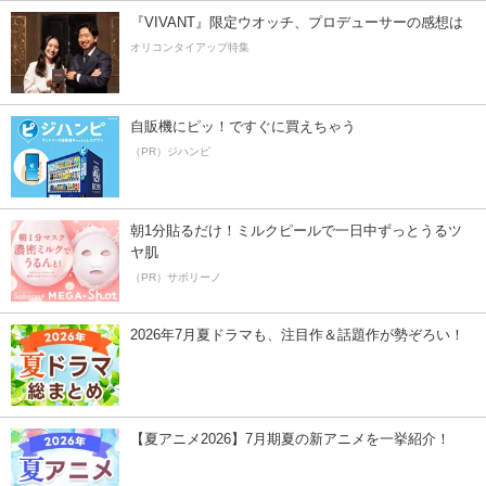
『VIVANT』限定ウオッチ、プロデューサーの感想は
オリコンタイアップ特集
自販機にピッ！ですぐに買えちゃう
（PR）ジハンピ
朝1分貼るだけ！ミルクピールで一日中ずっとうるツ
ヤ肌
（PR）サボリーノ
2026年7月夏ドラマも、注目作＆話題作が勢ぞろい！
【夏アニメ2026】7月期夏の新アニメを一挙紹介！