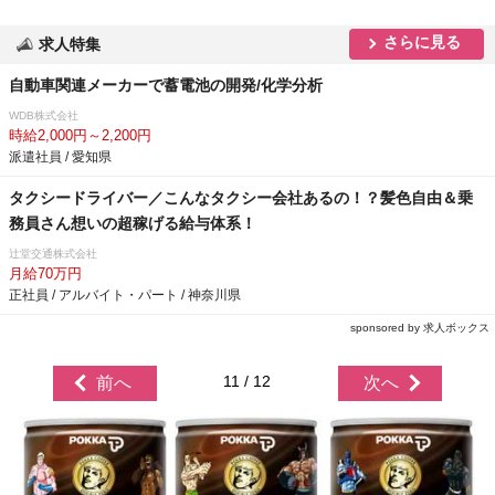
さらに見る
求人特集
自動車関連メーカーで蓄電池の開発/化学分析
WDB株式会社
時給2,000円～2,200円
派遣社員 / 愛知県
タクシードライバー／こんなタクシー会社あるの！？髪色自由＆乗
務員さん想いの超稼げる給与体系！
辻堂交通株式会社
月給70万円
正社員 / アルバイト・パート / 神奈川県
sponsored by 求人ボックス
11 / 12
前へ
次へ