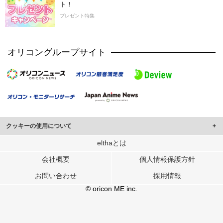
ト！
プレゼント特集
オリコングループサイト
クッキーの使用について
このサイトでは Cookie を使用して、ユーザーに合わせたコンテンツや広告の
elthaとは
表示、ソーシャル メディア機能の提供、広告の表示回数やクリック数の測定を
会社概要
個人情報保護方針
行っています。
また、ユーザーによるサイトの利用状況についても情報を収集し、ソーシャル
お問い合わせ
採用情報
メディアや広告配信、データ解析の各パートナーに提供しています。
各パートナーは、この情報とユーザーが各パートナーに提供した他の情報や、
© oricon ME inc.
ユーザーが各パートナーのサービスを使用したときに収集した他の情報を組み
合わせて使用することがあります。