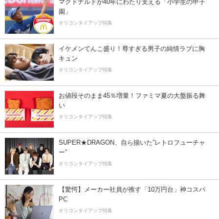
マクドナルドが40年にわたり支える「小学生の甲子
園」
オリコンタイアップ特集
イケメンてんこ盛り！尊すぎる男子の純情ラブに胸
キュン
オリコンタイアップ特集
お値段そのまま45％増量！ファミマ夏の大盤振る舞
い
オリコンタイアップ特集
SUPER★DRAGON、自ら描いた”レトロフューチャ
ー”
オリコンタイアップ特集
【驚愕】メーカー社員が推す「10万円台」神コスパ
PC
オリコンタイアップ特集