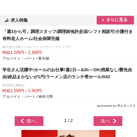
さらに見る
求人特集
「週3から可」調理スタッフ/調理師免許必須/シフト相談可/介護付き
有料老人ホーム/社会保障完備
株式会社川島コーポレーション/サニーライフ小平
時給1,226円～1,300円
アルバイト・パート / 東京都
学生さん活躍中!ホールのお仕事!週1日～&3h～OK/残業なし/髪色自
由/絶品まかないが1円/ラーメン店のランチ帯ホール/042
町田商店 綱島店
時給1,250円～1,563円
アルバイト・パート / 神奈川県
sponsored by 求人ボックス
1 / 2
前へ
次へ