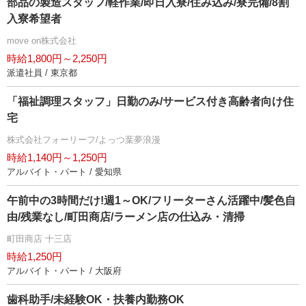
部品の製造スタッフ/軽作業/即日入寮/住み込み/寮完備/8割
入寮希望者
move on株式会社
時給1,800円～2,250円
派遣社員 / 東京都
「福祉調理スタッフ」日勤のみ/サービス付き高齢者向け住
宅
株式会社フォーリーフ/よっつ葉夢浪漫
時給1,140円～1,250円
アルバイト・パート / 愛知県
午前中の3時間だけ!週1～OK/フリーターさん活躍中/髪色自
由/残業なし/町田商店/ラーメン店の仕込み・清掃
町田商店 十三店
時給1,250円
アルバイト・パート / 大阪府
歯科助手/未経験OK・扶養内勤務OK