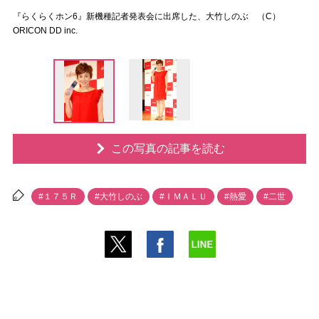
『らくらくホン6』新機種記者発表会に出席した、大竹しのぶ （C）
ORICON DD inc.
この写真の記事を読む
#１７５Ｒ
#大竹しのぶ
#ＩＭＡＬＵ
#熱愛
#二世