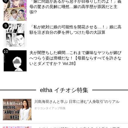
「嫁に問題があるから息子が目移りしたのよ！」義
母の驚きの見解に唖然…嫁の高学歴が原因だと主
張!?
「私が絶対に娘の可能性を開花させる…！」娘に高
額を注ぎ自分の夢を押しつけた母の大誤算
夫が闇堕ちした瞬間…これまで嫌味なヤツらが媚び
へつらう姿は滑稽だな！【母親ならすべてを許さな
いとダメですか？ Vol.28】
eltha イチオシ特集
川島海荷さんと学ぶ 日常に潜む“人身取引”のリアル
オリコンタイアップ特集