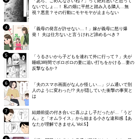
「あら、ごめんなさいね？」って絶対悪いと思って
ないでしょ…！ 私の畑に平然と踏み入る隣人…無
視？悪意？その行動にモヤモヤが止まらない
「義母の発言が許せない…！」嫁が義母に怒り爆
発！ 夫は仕方ないと言うけれど諦めるべき？
「うるさいから子どもを連れて外に行って？」夫が
睡眠3時間でボロボロの妻に追い打ちをかける…妻の
反撃なるか？
「夫のスマホ画面がなんか怪しい…」ジム通いで別
人のように変わった!? 夫が隠していた衝撃の事実と
は
結婚前提の付き合いに喜ぶよし子だったが…「うど
ん」と「オムライス」から始まる小さな違和感【あ
なたが理解できません Vol.5】