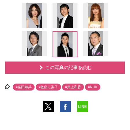
この写真の記事を読む
#柴田恭兵
#佐藤江梨子
#井上和香
#NHK