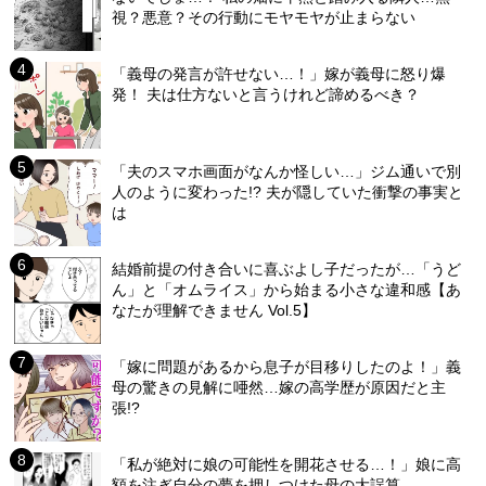
視？悪意？その行動にモヤモヤが止まらない
「義母の発言が許せない…！」嫁が義母に怒り爆
発！ 夫は仕方ないと言うけれど諦めるべき？
「夫のスマホ画面がなんか怪しい…」ジム通いで別
人のように変わった!? 夫が隠していた衝撃の事実と
は
結婚前提の付き合いに喜ぶよし子だったが…「うど
ん」と「オムライス」から始まる小さな違和感【あ
なたが理解できません Vol.5】
「嫁に問題があるから息子が目移りしたのよ！」義
母の驚きの見解に唖然…嫁の高学歴が原因だと主
張!?
「私が絶対に娘の可能性を開花させる…！」娘に高
額を注ぎ自分の夢を押しつけた母の大誤算