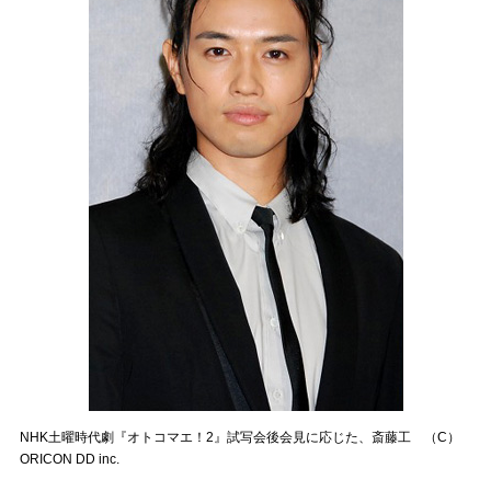
NHK土曜時代劇『オトコマエ！2』試写会後会見に応じた、斎藤工 （C）
ORICON DD inc.