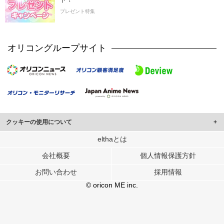
プレゼント特集
オリコングループサイト
クッキーの使用について
このサイトでは Cookie を使用して、ユーザーに合わせたコンテンツや広告の
elthaとは
表示、ソーシャル メディア機能の提供、広告の表示回数やクリック数の測定を
会社概要
個人情報保護方針
行っています。
また、ユーザーによるサイトの利用状況についても情報を収集し、ソーシャル
お問い合わせ
採用情報
メディアや広告配信、データ解析の各パートナーに提供しています。
各パートナーは、この情報とユーザーが各パートナーに提供した他の情報や、
© oricon ME inc.
ユーザーが各パートナーのサービスを使用したときに収集した他の情報を組み
合わせて使用することがあります。