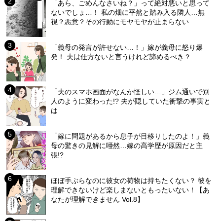
「あら、ごめんなさいね？」って絶対悪いと思って
ないでしょ…！ 私の畑に平然と踏み入る隣人…無
視？悪意？その行動にモヤモヤが止まらない
「義母の発言が許せない…！」嫁が義母に怒り爆
発！ 夫は仕方ないと言うけれど諦めるべき？
「夫のスマホ画面がなんか怪しい…」ジム通いで別
人のように変わった!? 夫が隠していた衝撃の事実と
は
「嫁に問題があるから息子が目移りしたのよ！」義
母の驚きの見解に唖然…嫁の高学歴が原因だと主
張!?
ほぼ手ぶらなのに彼女の荷物は持ちたくない？ 彼を
理解できないけど楽しまないともったいない！【あ
なたが理解できません Vol.8】