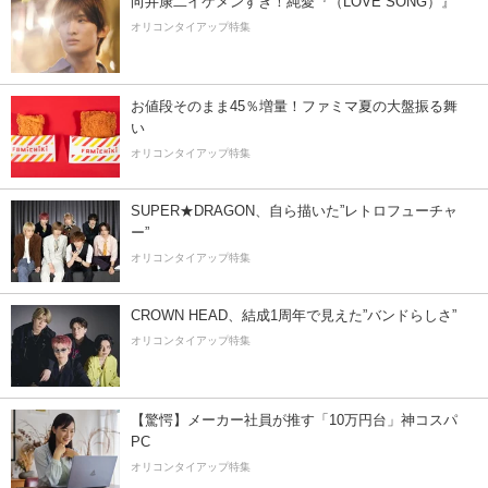
向井康二イケメンすぎ！純愛『（LOVE SONG）』
オリコンタイアップ特集
お値段そのまま45％増量！ファミマ夏の大盤振る舞
い
オリコンタイアップ特集
SUPER★DRAGON、自ら描いた”レトロフューチャ
ー”
オリコンタイアップ特集
CROWN HEAD、結成1周年で見えた”バンドらしさ”
オリコンタイアップ特集
【驚愕】メーカー社員が推す「10万円台」神コスパ
PC
オリコンタイアップ特集