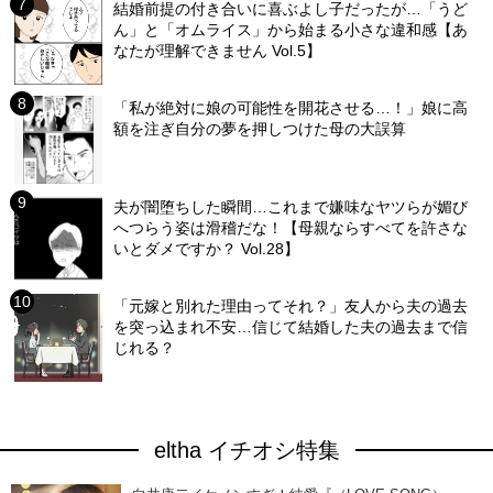
結婚前提の付き合いに喜ぶよし子だったが…「うど
ん」と「オムライス」から始まる小さな違和感【あ
なたが理解できません Vol.5】
「私が絶対に娘の可能性を開花させる…！」娘に高
額を注ぎ自分の夢を押しつけた母の大誤算
夫が闇堕ちした瞬間…これまで嫌味なヤツらが媚び
へつらう姿は滑稽だな！【母親ならすべてを許さな
いとダメですか？ Vol.28】
「元嫁と別れた理由ってそれ？」友人から夫の過去
を突っ込まれ不安…信じて結婚した夫の過去まで信
じれる？
eltha イチオシ特集