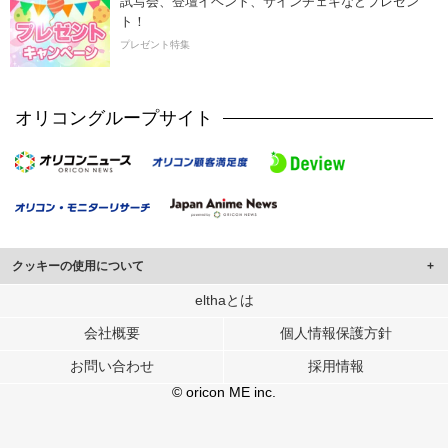
試写会、登壇イベント、サインチェキなどプレゼン
ト！
プレゼント特集
オリコングループサイト
クッキーの使用について
このサイトでは Cookie を使用して、ユーザーに合わせたコンテンツや広告の
elthaとは
表示、ソーシャル メディア機能の提供、広告の表示回数やクリック数の測定を
会社概要
個人情報保護方針
行っています。
また、ユーザーによるサイトの利用状況についても情報を収集し、ソーシャル
お問い合わせ
採用情報
メディアや広告配信、データ解析の各パートナーに提供しています。
各パートナーは、この情報とユーザーが各パートナーに提供した他の情報や、
© oricon ME inc.
ユーザーが各パートナーのサービスを使用したときに収集した他の情報を組み
合わせて使用することがあります。