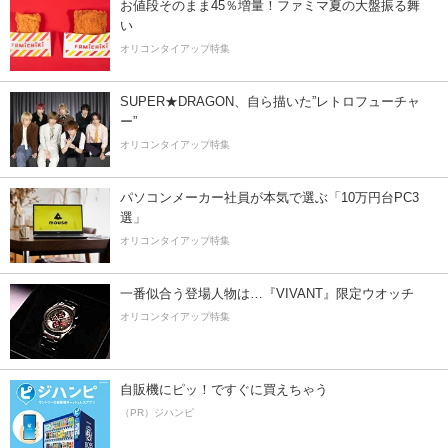
お値段そのまま45％増量！ファミマ夏の大盤振る舞
い
オリコンタイアップ特集
SUPER★DRAGON、自ら描いた”レトロフューチャ
ー”
オリコンタイアップ特集
パソコンメーカー社員が本気で選ぶ「10万円台PC3
選」
オリコンタイアップ特集
一番似合う登場人物は…『VIVANT』限定ウオッチ
オリコンタイアップ特集
自販機にピッ！ですぐに買えちゃう
（PR）ジハンピ