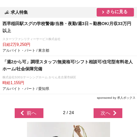
さらに見る
求人特集
西早稲田駅スグの学校警備/当務・夜勤/週3日～勤務OK/月収33万円
以上
スターツファシリティーサービス株式会社
日給2万9,250円
アルバイト・パート / 東京都
「週2から可」調理スタッフ/無資格可/シフト相談可/住宅型有料老人
ホーム/社会保障完備
株式会社S301/ナーシングホーム かりん名古屋市緑区
時給1,155円
アルバイト・パート / 愛知県
sponsored by 求人ボックス
2 / 24
前へ
次へ