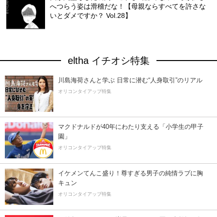
へつらう姿は滑稽だな！【母親ならすべてを許さな
いとダメですか？ Vol.28】
eltha イチオシ特集
川島海荷さんと学ぶ 日常に潜む“人身取引”のリアル
オリコンタイアップ特集
マクドナルドが40年にわたり支える「小学生の甲子
園」
オリコンタイアップ特集
イケメンてんこ盛り！尊すぎる男子の純情ラブに胸
キュン
オリコンタイアップ特集