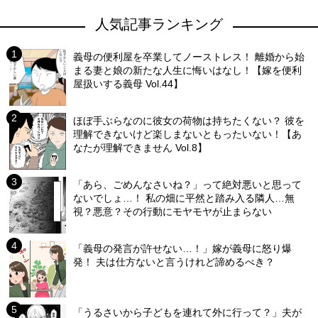
人気記事ランキング
義母の便利屋を卒業してノーストレス！ 離婚から始
まる妻と娘の新たな人生に悔いはなし！【嫁を便利
屋扱いする義母 Vol.44】
ほぼ手ぶらなのに彼女の荷物は持ちたくない？ 彼を
理解できないけど楽しまないともったいない！【あ
なたが理解できません Vol.8】
「あら、ごめんなさいね？」って絶対悪いと思って
ないでしょ…！ 私の畑に平然と踏み入る隣人…無
視？悪意？その行動にモヤモヤが止まらない
「義母の発言が許せない…！」嫁が義母に怒り爆
発！ 夫は仕方ないと言うけれど諦めるべき？
「うるさいから子どもを連れて外に行って？」夫が