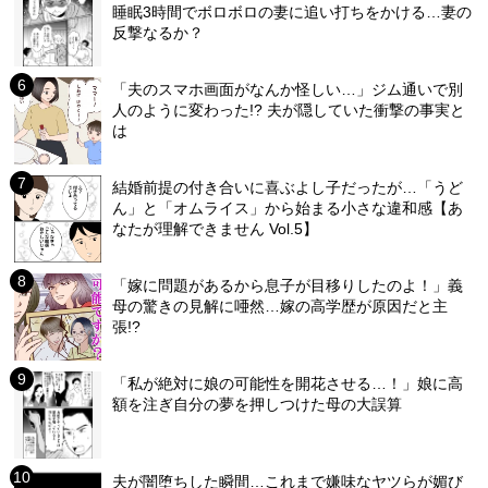
睡眠3時間でボロボロの妻に追い打ちをかける…妻の
反撃なるか？
「夫のスマホ画面がなんか怪しい…」ジム通いで別
人のように変わった!? 夫が隠していた衝撃の事実と
は
結婚前提の付き合いに喜ぶよし子だったが…「うど
ん」と「オムライス」から始まる小さな違和感【あ
なたが理解できません Vol.5】
「嫁に問題があるから息子が目移りしたのよ！」義
母の驚きの見解に唖然…嫁の高学歴が原因だと主
張!?
「私が絶対に娘の可能性を開花させる…！」娘に高
額を注ぎ自分の夢を押しつけた母の大誤算
夫が闇堕ちした瞬間…これまで嫌味なヤツらが媚び