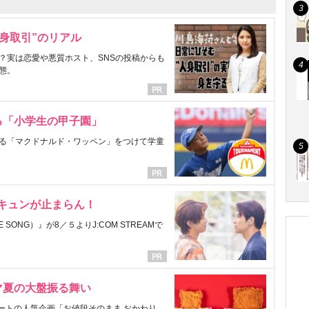
身取引”のリアル
？実は恋愛や悪質ホスト、SNSの投稿からも
態。
る「小学生の甲子園」
る「マクドナルド・ワッペン」をつけて学童
にキュンが止まらん！
ONG）』が8／５よりJ:COM STREAMで
マ夏の大盤振る舞い
ートの人気企画「お値段そのまま おかわり