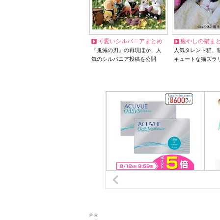
可愛いシルバニアまとめ
癒やしの猫ま
『鬼滅の刃』の再現ほか、人
人気タレント猫、
気のシルバニア投稿を公開
キュートな猫ズラ
P R