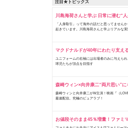
注目★トピックス
川島海荷さんと学ぶ 日常に潜む“人
「人身取引」って海外の話だと思ってませんか
起きています。川島海荷さんと学ぶリアルな実
マクドナルドが40年にわたり支え
ユニフォームの右袖には出場者のみに与えられ
球児たちが頂点を目指す
森崎ウィン×向井康二“両片思い”
森崎ウィンと向井康二がW主演！映画『（LOVE S
最速配信。究極のピュアラブ！
お値段そのまま45％増量！ファミ
ファミチキにお弁当にアイスも!?ファミリーマ