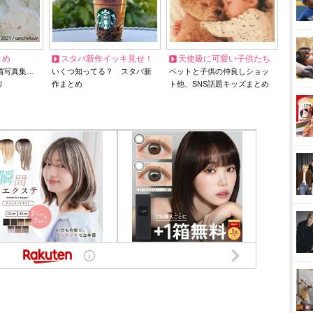
とめ
スタバ新作イッキ見せ！
天使級に可愛い子供たち
猫写真集…
いくつ知ってる？ スタバ新
ペットと子供の仲良しショッ
リ
作まとめ
ト他、SNS話題キッズまとめ