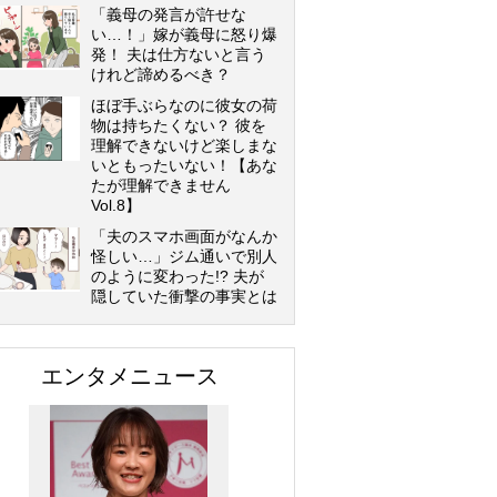
「義母の発言が許せな
い…！」嫁が義母に怒り爆
発！ 夫は仕方ないと言う
けれど諦めるべき？
ほぼ手ぶらなのに彼女の荷
物は持ちたくない？ 彼を
理解できないけど楽しまな
いともったいない！【あな
たが理解できません
Vol.8】
「夫のスマホ画面がなんか
怪しい…」ジム通いで別人
のように変わった!? 夫が
隠していた衝撃の事実とは
エンタメニュース