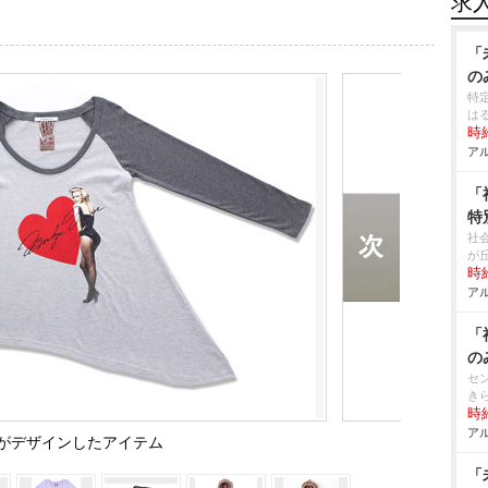
求
「
の
特
は
時給
アル
「
特
社
が
時給
アル
「
の
セ
き
時給
アル
がデザインしたアイテム
「