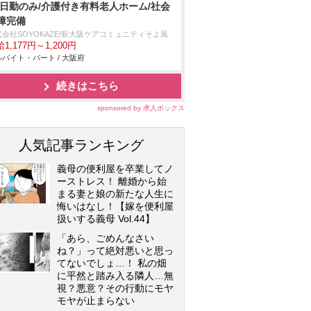
/日勤のみ/介護付き有料老人ホーム/社会
障完備
式会社SOYOKAZE/新大阪ケアコミュニティそよ風
1,177円～1,200円
バイト・パート / 大阪府
続きはこちら
sponsored by 求人ボックス
人気記事ランキング
義母の便利屋を卒業してノ
ーストレス！ 離婚から始
まる妻と娘の新たな人生に
悔いはなし！【嫁を便利屋
扱いする義母 Vol.44】
「あら、ごめんなさい
ね？」って絶対悪いと思っ
てないでしょ…！ 私の畑
に平然と踏み入る隣人…無
視？悪意？その行動にモヤ
モヤが止まらない