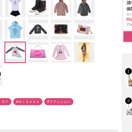
須
保
株
時給
アル
 ＧＴ
#ｍｉｓｏｎｏ
#ファッション