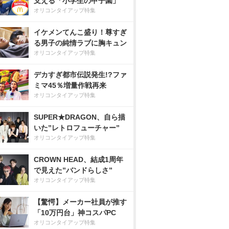
支える「小学生の甲子園」
オリコンタイアップ特集
イケメンてんこ盛り！尊すぎ
る男子の純情ラブに胸キュン
オリコンタイアップ特集
デカすぎ都市伝説発生!?ファ
ミマ45％増量作戦再来
オリコンタイアップ特集
SUPER★DRAGON、自ら描
いた”レトロフューチャー”
オリコンタイアップ特集
CROWN HEAD、結成1周年
で見えた”バンドらしさ”
オリコンタイアップ特集
【驚愕】メーカー社員が推す
「10万円台」神コスパPC
オリコンタイアップ特集