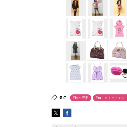
タグ
#鈴木亜美
#ｍｉｈｉｍａｒｕ