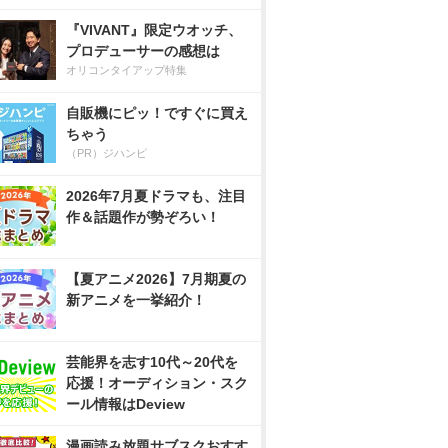
『VIVANT』限定ウオッチ、
プロデューサーの感想は
オリコンタイアップ特集
自販機にピッ！ですぐに買え
ちゃう
（PR）ジハンピ
2026年7月夏ドラマも、注目
作＆話題作が勢ぞろい！
【夏アニメ2026】7月期夏の
新アニメを一挙紹介！
芸能界を志す10代～20代を
応援！オーディション・スク
ール情報はDeview
漫画読み放題サブスクおすす