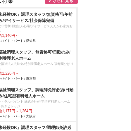
人特集
さらに見る
未経験OK」調理スタッフ/無資格可/午前
み/デイサービス/社会保障完備
定非営利活動法人心陽/デイサービスえんがわ家おお
る
1,140円～
バイト・パート / 愛知県
福祉調理スタッフ」無資格可/日勤のみ/
別養護老人ホーム
会福祉法人共助会/特別養護老人ホーム 福寿園ひばり
丘
1,226円～
バイト・パート / 東京都
福祉調理スタッフ」調理師免許必須/日勤
み/住宅型有料老人ホーム
ントラルポイント 株式会社/住宅型有料老人ホーム
らめきビレッジ
1,177円～1,264円
バイト・パート / 大阪府
未経験OK」調理スタッフ/調理師免許必