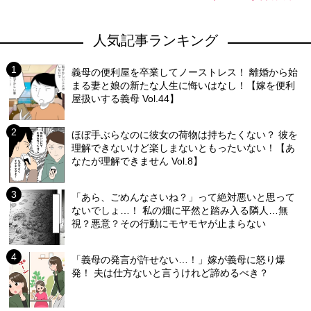
人気記事ランキング
義母の便利屋を卒業してノーストレス！ 離婚から始
まる妻と娘の新たな人生に悔いはなし！【嫁を便利
屋扱いする義母 Vol.44】
ほぼ手ぶらなのに彼女の荷物は持ちたくない？ 彼を
理解できないけど楽しまないともったいない！【あ
なたが理解できません Vol.8】
「あら、ごめんなさいね？」って絶対悪いと思って
ないでしょ…！ 私の畑に平然と踏み入る隣人…無
視？悪意？その行動にモヤモヤが止まらない
「義母の発言が許せない…！」嫁が義母に怒り爆
発！ 夫は仕方ないと言うけれど諦めるべき？