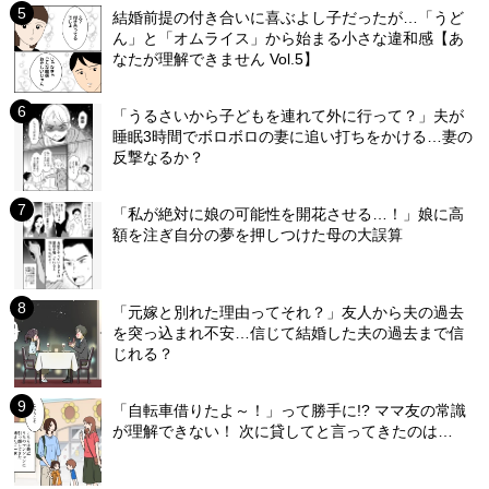
結婚前提の付き合いに喜ぶよし子だったが…「うど
ん」と「オムライス」から始まる小さな違和感【あ
なたが理解できません Vol.5】
「うるさいから子どもを連れて外に行って？」夫が
睡眠3時間でボロボロの妻に追い打ちをかける…妻の
反撃なるか？
「私が絶対に娘の可能性を開花させる…！」娘に高
額を注ぎ自分の夢を押しつけた母の大誤算
「元嫁と別れた理由ってそれ？」友人から夫の過去
を突っ込まれ不安…信じて結婚した夫の過去まで信
じれる？
「自転車借りたよ～！」って勝手に!? ママ友の常識
が理解できない！ 次に貸してと言ってきたのは…