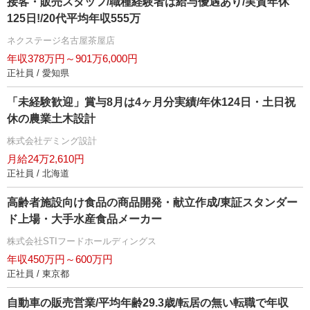
接客・販売スタッフ/職種経験者は給与優遇あり/実質年休
125日!/20代平均年収555万
ネクステージ名古屋茶屋店
年収378万円～901万6,000円
正社員 / 愛知県
「未経験歓迎」賞与8月は4ヶ月分実績/年休124日・土日祝
休の農業土木設計
株式会社デミング設計
月給24万2,610円
正社員 / 北海道
高齢者施設向け食品の商品開発・献立作成/東証スタンダー
ド上場・大手水産食品メーカー
株式会社STIフードホールディングス
年収450万円～600万円
正社員 / 東京都
自動車の販売営業/平均年齢29.3歳/転居の無い転職で年収