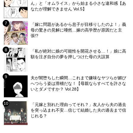
ん」と「オムライス」から始まる小さな違和感【あ
なたが理解できません Vol.5】
「嫁に問題があるから息子が目移りしたのよ！」義
母の驚きの見解に唖然…嫁の高学歴が原因だと主
張!?
「私が絶対に娘の可能性を開花させる…！」娘に高
額を注ぎ自分の夢を押しつけた母の大誤算
夫が闇堕ちした瞬間…これまで嫌味なヤツらが媚び
へつらう姿は滑稽だな！【母親ならすべてを許さな
いとダメですか？ Vol.28】
「元嫁と別れた理由ってそれ？」友人から夫の過去
を突っ込まれ不安…信じて結婚した夫の過去まで信
じれる？