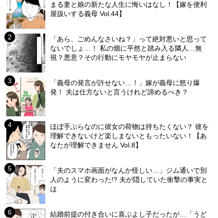
まる妻と娘の新たな人生に悔いはなし！【嫁を便利
屋扱いする義母 Vol.44】
「あら、ごめんなさいね？」って絶対悪いと思って
ないでしょ…！ 私の畑に平然と踏み入る隣人…無
視？悪意？その行動にモヤモヤが止まらない
「義母の発言が許せない…！」嫁が義母に怒り爆
発！ 夫は仕方ないと言うけれど諦めるべき？
ほぼ手ぶらなのに彼女の荷物は持ちたくない？ 彼を
理解できないけど楽しまないともったいない！【あ
なたが理解できません Vol.8】
「夫のスマホ画面がなんか怪しい…」ジム通いで別
人のように変わった!? 夫が隠していた衝撃の事実と
は
結婚前提の付き合いに喜ぶよし子だったが…「うど