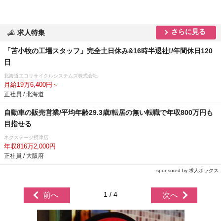
さらに見る
求人特集
「苫小牧の工場スタッフ」完全土日休み&16時半退社!/年間休日120
日
北海道エコリサイクルシステムズ株式会社
月給19万6,400円～
正社員 / 北海道
自動車の販売営業/平均年齢29.3歳/転居の無い転職で年収800万円も
目指せる
ネクステージ摂津店
年収816万2,000円
正社員 / 大阪府
sponsored by 求人ボックス
1 / 4
前へ
次へ