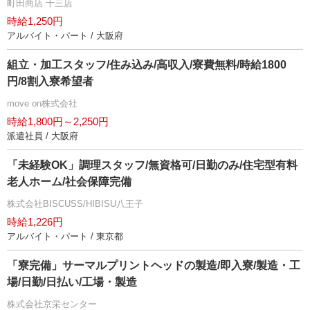
町田商店 十三店
時給1,250円
アルバイト・パート / 大阪府
組立・加工スタッフ/住み込み/高収入/寮費無料/時給1800
円/8割入寮希望者
move on株式会社
時給1,800円～2,250円
派遣社員 / 大阪府
「未経験OK」調理スタッフ/無資格可/日勤のみ/住宅型有料
老人ホーム/社会保障完備
株式会社BISCUSS/HIBISU八王子
時給1,226円
アルバイト・パート / 東京都
「寮完備」サーマルプリントヘッドの製造/即入寮/製造・工
場/日勤/日払い/工場・製造
株式会社京栄センター