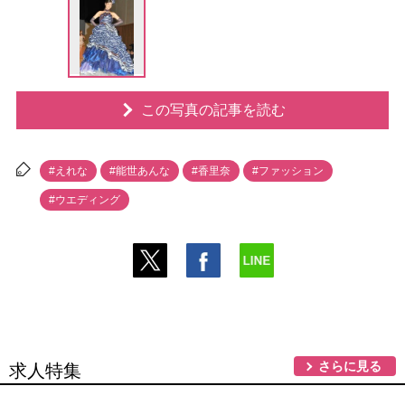
この写真の記事を読む
#えれな
#能世あんな
#香里奈
#ファッション
#ウエディング
さらに見る
求人特集