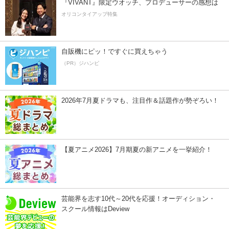
『VIVANT』限定ウオッチ、プロデューサーの感想は
オリコンタイアップ特集
自販機にピッ！ですぐに買えちゃう
（PR）ジハンピ
2026年7月夏ドラマも、注目作＆話題作が勢ぞろい！
【夏アニメ2026】7月期夏の新アニメを一挙紹介！
芸能界を志す10代～20代を応援！オーディション・
スクール情報はDeview