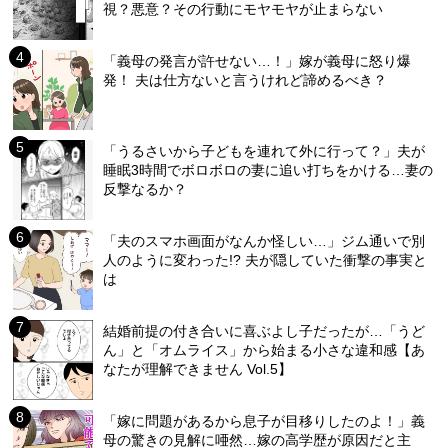
視？悪意？その行動にモヤモヤが止まらない
「義母の発言が許せない…！」嫁が義母に怒り爆
発！ 夫は仕方ないと言うけれど諦めるべき？
「うるさいから子どもを連れて外に行って？」夫が
睡眠3時間でボロボロの妻に追い打ちをかける…妻の
反撃なるか？
「夫のスマホ画面がなんか怪しい…」ジム通いで別
人のように変わった!? 夫が隠していた衝撃の事実と
は
結婚前提の付き合いに喜ぶよし子だったが…「うど
ん」と「オムライス」から始まる小さな違和感【あ
なたが理解できません Vol.5】
「嫁に問題があるから息子が目移りしたのよ！」義
母の驚きの見解に唖然…嫁の高学歴が原因だと主