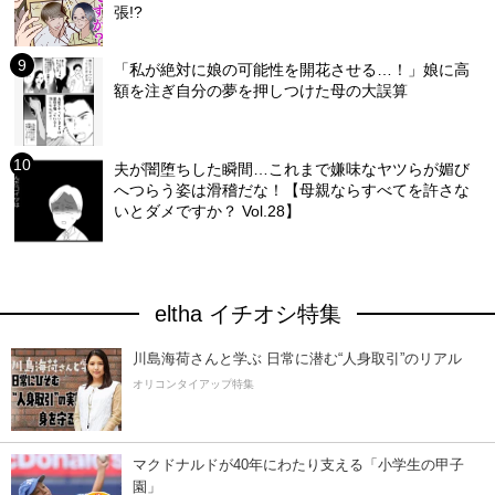
張!?
「私が絶対に娘の可能性を開花させる…！」娘に高
額を注ぎ自分の夢を押しつけた母の大誤算
夫が闇堕ちした瞬間…これまで嫌味なヤツらが媚び
へつらう姿は滑稽だな！【母親ならすべてを許さな
いとダメですか？ Vol.28】
eltha イチオシ特集
川島海荷さんと学ぶ 日常に潜む“人身取引”のリアル
オリコンタイアップ特集
マクドナルドが40年にわたり支える「小学生の甲子
園」