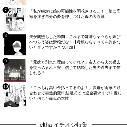
「私が絶対に娘の可能性を開花させる…！」娘に高
額を注ぎ自分の夢を押しつけた母の大誤算
夫が闇堕ちした瞬間…これまで嫌味なヤツらが媚び
へつらう姿は滑稽だな！【母親ならすべてを許さな
いとダメですか？ Vol.28】
「元嫁と別れた理由ってそれ？」友人から夫の過去
を突っ込まれ不安…信じて結婚した夫の過去まで信
じれる？
「こっちは高い金払ってるのよ！」義母が両家の顔
合わせで突然豹変!? 結婚式では返金要求まで!? 優し
いと信じた義母の本性
eltha イチオシ特集