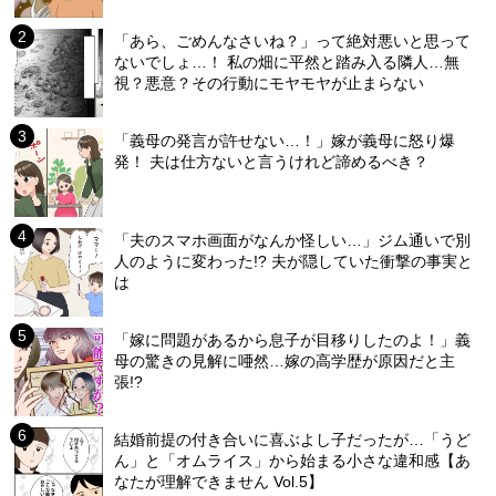
「あら、ごめんなさいね？」って絶対悪いと思って
ないでしょ…！ 私の畑に平然と踏み入る隣人…無
視？悪意？その行動にモヤモヤが止まらない
「義母の発言が許せない…！」嫁が義母に怒り爆
発！ 夫は仕方ないと言うけれど諦めるべき？
「夫のスマホ画面がなんか怪しい…」ジム通いで別
人のように変わった!? 夫が隠していた衝撃の事実と
は
「嫁に問題があるから息子が目移りしたのよ！」義
母の驚きの見解に唖然…嫁の高学歴が原因だと主
張!?
結婚前提の付き合いに喜ぶよし子だったが…「うど
ん」と「オムライス」から始まる小さな違和感【あ
なたが理解できません Vol.5】