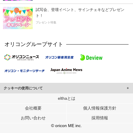
試写会、登壇イベント、サインチェキなどプレゼン
ト！
プレゼント特集
オリコングループサイト
クッキーの使用について
このサイトでは Cookie を使用して、ユーザーに合わせたコンテンツや広告の
elthaとは
表示、ソーシャル メディア機能の提供、広告の表示回数やクリック数の測定を
会社概要
個人情報保護方針
行っています。
また、ユーザーによるサイトの利用状況についても情報を収集し、ソーシャル
お問い合わせ
採用情報
メディアや広告配信、データ解析の各パートナーに提供しています。
各パートナーは、この情報とユーザーが各パートナーに提供した他の情報や、
© oricon ME inc.
ユーザーが各パートナーのサービスを使用したときに収集した他の情報を組み