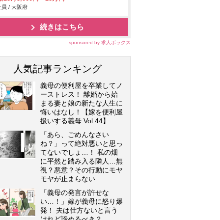
員 / 大阪府
続きはこちら
sponsored by 求人ボックス
人気記事ランキング
義母の便利屋を卒業してノ
ーストレス！ 離婚から始
まる妻と娘の新たな人生に
悔いはなし！【嫁を便利屋
扱いする義母 Vol.44】
「あら、ごめんなさい
ね？」って絶対悪いと思っ
てないでしょ…！ 私の畑
に平然と踏み入る隣人…無
視？悪意？その行動にモヤ
モヤが止まらない
「義母の発言が許せな
い…！」嫁が義母に怒り爆
発！ 夫は仕方ないと言う
けれど諦めるべき？