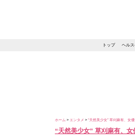
トップ
ヘルス
メイク・コスメ・スキ
ホーム
>
エンタメ
>
“天然美少女” 草刈麻有、
“天然美少女” 草刈麻有、