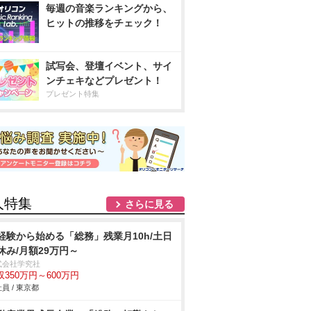
毎週の音楽ランキングから、
ヒットの推移をチェック！
試写会、登壇イベント、サイ
ンチェキなどプレゼント！
プレゼント特集
人特集
さらに見る
経験から始める「総務」残業月10h/土日
休み/月額29万円～
式会社学究社
収350万円～600万円
員 / 東京都