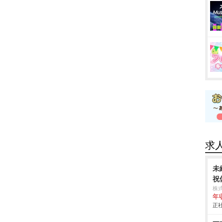
求
未
祝
株
年
正社