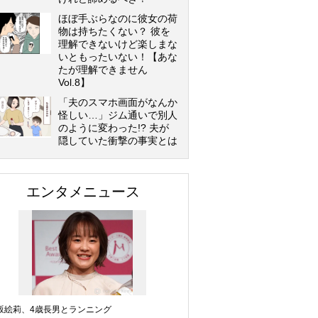
ほぼ手ぶらなのに彼女の荷
物は持ちたくない？ 彼を
理解できないけど楽しまな
いともったいない！【あな
たが理解できません
Vol.8】
「夫のスマホ画面がなんか
怪しい…」ジム通いで別人
のように変わった!? 夫が
隠していた衝撃の事実とは
エンタメニュース
坂絵莉、4歳長男とランニング