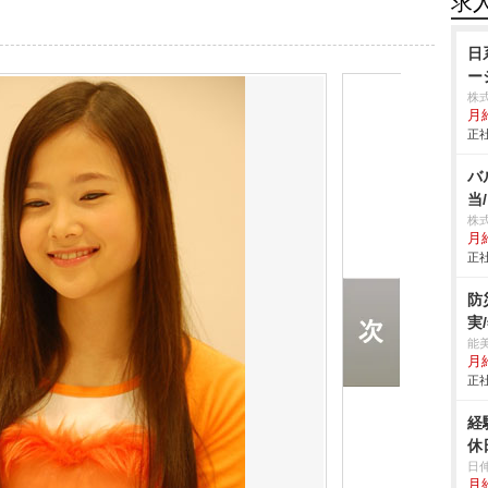
求
日
ー
株
月
正社
バ
当
株
月
正社
防
実
能
月
正社
経
休
日
月給