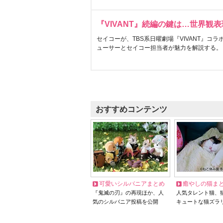
『VIVANT』続編の鍵は…世界観
セイコーが、TBS系日曜劇場『VIVANT』コ
ューサーとセイコー担当者が魅力を解説する。
おすすめコンテンツ
可愛いシルバニアまとめ
癒やしの猫ま
『鬼滅の刃』の再現ほか、人
人気タレント猫、
気のシルバニア投稿を公開
キュートな猫ズラ