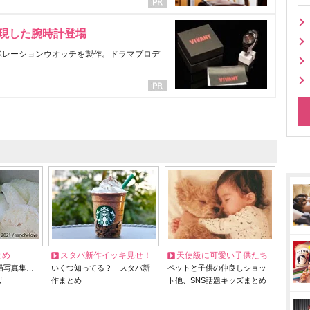
表現した腕時計登場
ラボレーションウオッチを製作。ドラマプロデ
とめ
スタバ新作イッキ見せ！
天使級に可愛い子供たち
猫写真集…
いくつ知ってる？ スタバ新
ペットと子供の仲良しショッ
リ
作まとめ
ト他、SNS話題キッズまとめ