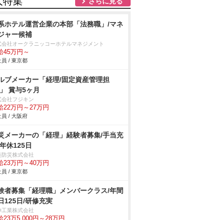
人特集
さらに見る
系ホテル運営企業の本部「法務職」/マネ
ジャー候補
式会社オークラニッコーホテルマネジメント
給45万円～
員 / 東京都
ルブメーカー「経理/固定資産管理担
/」 賞与5ヶ月
式会社フジキン
給22万円～27万円
員 / 大阪府
災メーカーの「経理」経験者募集/手当充
/年休125日
美防災株式会社
給23万円～40万円
員 / 東京都
験者募集「経理職」メンバークラス/年間
日125日/研修充実
伸工業株式会社
23万5,000円～28万円