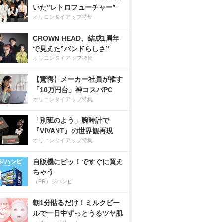
いた”レトロフューチャー”
オリコンタイアップ特集
CROWN HEAD、結成1周年
で見えた”バンドらしさ”
オリコンタイアップ特集
【驚愕】メーカー社員が推す
「10万円台」神コスパPC
オリコンタイアップ特集
「別班のよう」腕時計で
『VIVANT』の世界観再現
オリコンタイアップ特集
自販機にピッ！ですぐに買え
ちゃう
（PR）ジハンピ
朝1分貼るだけ！ミルクピー
ルで一日中ずっとうるツヤ肌