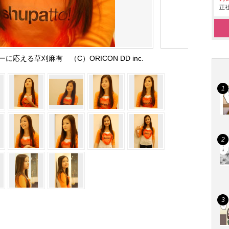
正社
ューに応える草刈麻有 （C）ORICON DD inc.