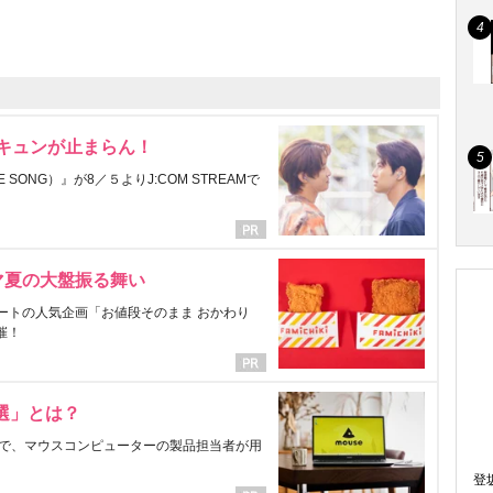
にキュンが止まらん！
ONG）』が8／５よりJ:COM STREAMで
マ夏の大盤振る舞い
ートの人気企画「お値段そのまま おかわり
催！
選」とは？
で、マウスコンピューターの製品担当者が用
登