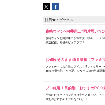
注目★トピックス
森崎ウィン×向井康二“両片思い”
森崎ウィンと向井康二がW主演！映画『（LOVE S
最速配信。究極のピュアラブ！
お値段そのまま45％増量！ファミ
ファミチキにお弁当にアイスも!?ファミリーマ
45％増量作戦」が今夏、シリーズ初の年2回開
プロ厳選！目的別「おすすめPC９
用途に合うパソコン選びは意外と難しい。そこ
途別のおすすめモデルをご紹介！