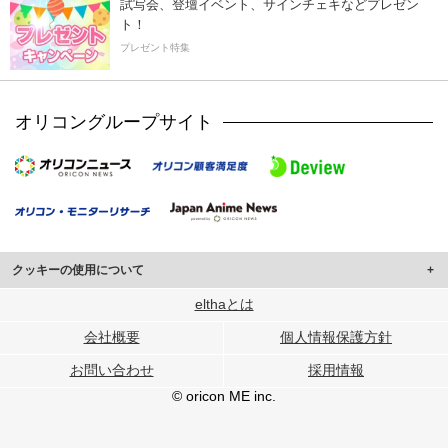
試写会、登壇イベント、サインチェキなどプレゼン
ト！
プレゼント特集
オリコングループサイト
クッキーの使用について
このサイトでは Cookie を使用して、ユーザーに合わせたコンテンツや広告の
elthaとは
表示、ソーシャル メディア機能の提供、広告の表示回数やクリック数の測定を
会社概要
個人情報保護方針
行っています。
また、ユーザーによるサイトの利用状況についても情報を収集し、ソーシャル
お問い合わせ
採用情報
メディアや広告配信、データ解析の各パートナーに提供しています。
各パートナーは、この情報とユーザーが各パートナーに提供した他の情報や、
© oricon ME inc.
ユーザーが各パートナーのサービスを使用したときに収集した他の情報を組み
合わせて使用することがあります。