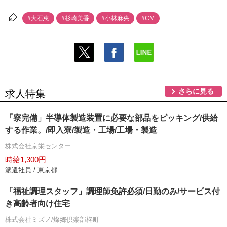
#大石恵
#杉崎美香
#小林麻央
#CM
さらに見る
求人特集
「寮完備」半導体製造装置に必要な部品をピッキング/供給
する作業。/即入寮/製造・工場/工場・製造
株式会社京栄センター
時給1,300円
派遣社員 / 東京都
「福祉調理スタッフ」調理師免許必須/日勤のみ/サービス付
き高齢者向け住宅
株式会社ミズノ/燦郷倶楽部柊町