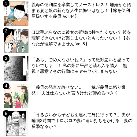
義母の便利屋を卒業してノーストレス！ 離婚から始
まる妻と娘の新たな人生に悔いはなし！【嫁を便利
屋扱いする義母 Vol.44】
ほぼ手ぶらなのに彼女の荷物は持ちたくない？ 彼を
理解できないけど楽しまないともったいない！【あ
なたが理解できません Vol.8】
「あら、ごめんなさいね？」って絶対悪いと思って
ないでしょ…！ 私の畑に平然と踏み入る隣人…無
視？悪意？その行動にモヤモヤが止まらない
「義母の発言が許せない…！」嫁が義母に怒り爆
発！ 夫は仕方ないと言うけれど諦めるべき？
「うるさいから子どもを連れて外に行って？」夫が
睡眠3時間でボロボロの妻に追い打ちをかける…妻の
反撃なるか？