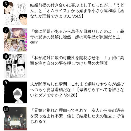
結婚前提の付き合いに喜ぶよし子だったが…「うど
ん」と「オムライス」から始まる小さな違和感【あ
なたが理解できません Vol.5】
「嫁に問題があるから息子が目移りしたのよ！」義
母の驚きの見解に唖然…嫁の高学歴が原因だと主
張!?
「私が絶対に娘の可能性を開花させる…！」娘に高
額を注ぎ自分の夢を押しつけた母の大誤算
夫が闇堕ちした瞬間…これまで嫌味なヤツらが媚び
へつらう姿は滑稽だな！【母親ならすべてを許さな
いとダメですか？ Vol.28】
「元嫁と別れた理由ってそれ？」友人から夫の過去
を突っ込まれ不安…信じて結婚した夫の過去まで信
じれる？