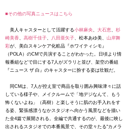
■その他の写真ニュースはこちら
美人キャスターとして活躍する
小林麻央
、
大石恵
、
杉
崎美香
、
高樹千佳子
、
八田亜矢子
、松本あゆ美、
山岸舞
彩
が、美白スキンケア化粧品『ホワイティシモ』
（POLA）のCMで共演することがわかった。日頃より情
報番組などで目にする7人がズラリと並び、架空の番組
『ニュース ザ 白』のキャスターに扮する姿は壮観だ。
同CMは、7人が控え室で商品を取り囲み興味津々に話
している様子や、メイクルームで「地デジなんて、もう
怖くないよね」（高樹）と楽しそうに肌のお手入れをす
る姿、緊張感漂うなかスタジオへ向かう風景などを描い
た全4篇で展開される。全編で共通するのが、最後に映し
出されるスタジオでの本番風景で、その堂々たる“カメラ