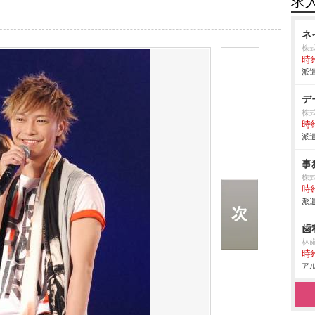
求
ネ
株式
時給
派遣
デ
株式
時給
派遣
事
株式
時給
派遣
歯
林
時給
アル