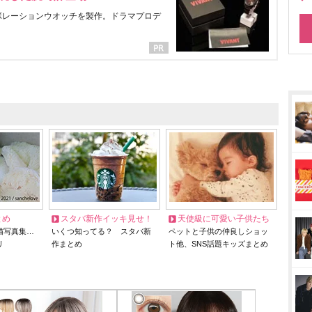
ラボレーションウオッチを製作。ドラマプロデ
とめ
スタバ新作イッキ見せ！
天使級に可愛い子供たち
猫写真集…
いくつ知ってる？ スタバ新
ペットと子供の仲良しショッ
リ
作まとめ
ト他、SNS話題キッズまとめ