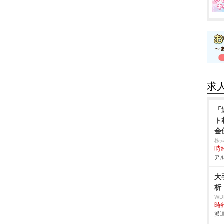
求
「
ト
会
株式
時給
アル
大
析
W
時給
派遣