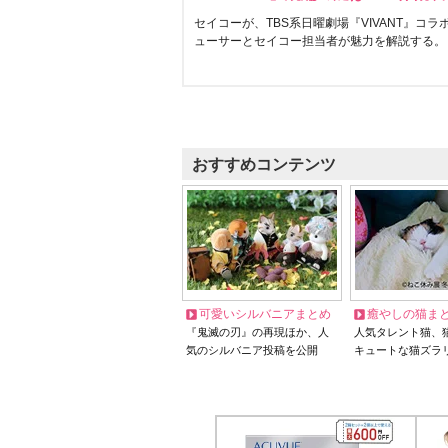
セイコーが、TBS系日曜劇場『VIVANT』コ
ューサーとセイコー担当者が魅力を解説する。
おすすめコンテンツ
可愛いシルバニアまとめ
癒やしの猫ま
『鬼滅の刃』の再現ほか、人
人気タレント猫、
気のシルバニア投稿を公開
キュートな猫ズラ