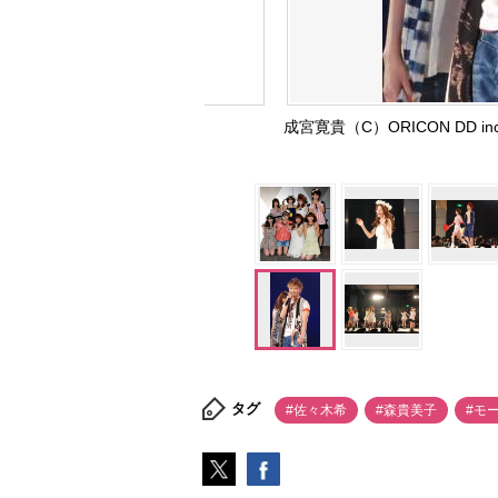
成宮寛貴（C）ORICON DD 
タグ
#佐々木希
#森貴美子
#モ