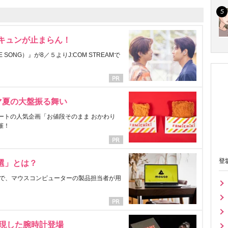
にキュンが止まらん！
ONG）』が8／５よりJ:COM STREAMで
マ夏の大盤振る舞い
ートの人気企画「お値段そのまま おかわり
催！
登
選」とは？
で、マウスコンピューターの製品担当者が用
表現した腕時計登場