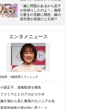
「嫁に問題があるから息子
が目移りしたのよ！」義母
の驚きの見解に唖然…嫁の
高学歴が原因だと主張!?
エンタメニュース
坂絵莉、4歳長男とランニング
小原正子、資格取得を報告
ファミマとヒロアカがコラボ
施す側から見た整形のカジュアル化
美容外科医が世の中に思うこと