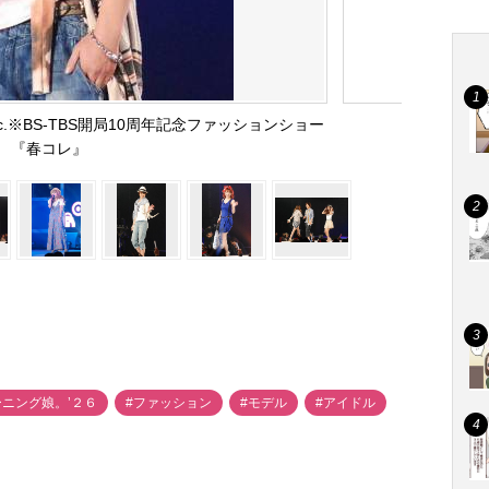
inc.※BS-TBS開局10周年記念ファッションショー
『春コレ』
ーニング娘。’２６
#ファッション
#モデル
#アイドル