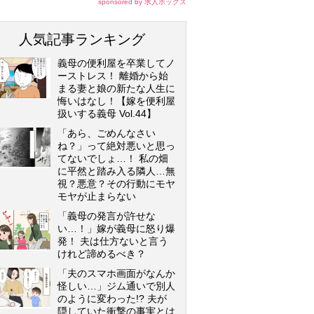
sponsored by 求人ボックス
人気記事ランキング
義母の便利屋を卒業してノ
ーストレス！ 離婚から始
まる妻と娘の新たな人生に
悔いはなし！【嫁を便利屋
扱いする義母 Vol.44】
「あら、ごめんなさい
ね？」って絶対悪いと思っ
てないでしょ…！ 私の畑
に平然と踏み入る隣人…無
視？悪意？その行動にモヤ
モヤが止まらない
「義母の発言が許せな
い…！」嫁が義母に怒り爆
発！ 夫は仕方ないと言う
けれど諦めるべき？
「夫のスマホ画面がなんか
怪しい…」ジム通いで別人
のように変わった!? 夫が
隠していた衝撃の事実とは