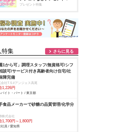
プレゼント特集
人特集
さらに見る
週1から可」調理スタッフ/無資格可/シフ
相談可/サービス付き高齢者向け住宅/社
保障完備
会社T.S.I/アンジェス高尾
1,226円
バイト・パート / 東京都
手食品メーカーで砂糖の品質管理/化学分
DB株式会社
1,700円～1,800円
社員 / 愛知県