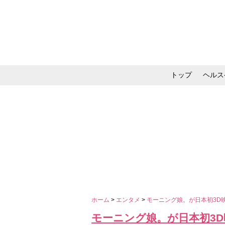
トップ
ヘルス
メイク・コスメ・スキ
ホーム
>
エンタメ
>
モーニング娘。が日本初3D
モーニング娘。が日本初3