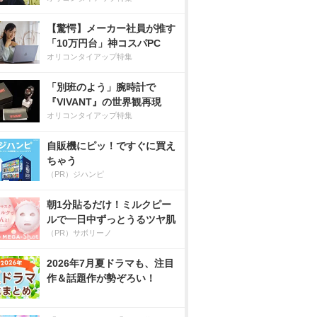
【驚愕】メーカー社員が推す
「10万円台」神コスパPC
オリコンタイアップ特集
「別班のよう」腕時計で
『VIVANT』の世界観再現
オリコンタイアップ特集
自販機にピッ！ですぐに買え
ちゃう
（PR）ジハンピ
朝1分貼るだけ！ミルクピー
ルで一日中ずっとうるツヤ肌
（PR）サボリーノ
2026年7月夏ドラマも、注目
作＆話題作が勢ぞろい！