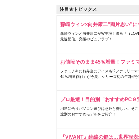
注目★トピックス
森崎ウィン×向井康二“両片思い”
森崎ウィンと向井康二がW主演！映画『（LOVE S
最速配信。究極のピュアラブ！
お値段そのまま45％増量！ファミ
ファミチキにお弁当にアイスも!?ファミリーマ
45％増量作戦」が今夏、シリーズ初の年2回開
プロ厳選！目的別「おすすめPC９
用途に合うパソコン選びは意外と難しい。そこ
途別のおすすめモデルをご紹介！
『VIVANT』続編の鍵は…世界観