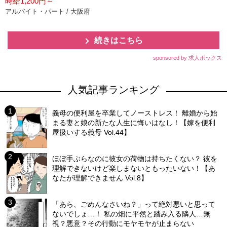
時給1,200円～
アルバイト・パート / 大阪府
続きはこちら
sponsored by 求人ボックス
人気記事ランキング
義母の便利屋を卒業してノーストレス！ 離婚から始
まる妻と娘の新たな人生に悔いはなし！【嫁を便利
屋扱いする義母 Vol.44】
ほぼ手ぶらなのに彼女の荷物は持ちたくない？ 彼を
理解できないけど楽しまないともったいない！【あ
なたが理解できません Vol.8】
「あら、ごめんなさいね？」って絶対悪いと思って
ないでしょ…！ 私の畑に平然と踏み入る隣人…無
視？悪意？その行動にモヤモヤが止まらない