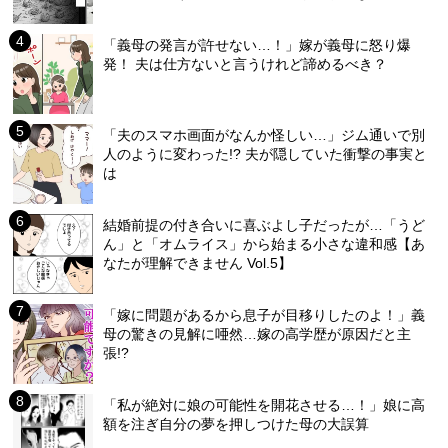
「義母の発言が許せない…！」嫁が義母に怒り爆
発！ 夫は仕方ないと言うけれど諦めるべき？
「夫のスマホ画面がなんか怪しい…」ジム通いで別
人のように変わった!? 夫が隠していた衝撃の事実と
は
結婚前提の付き合いに喜ぶよし子だったが…「うど
ん」と「オムライス」から始まる小さな違和感【あ
なたが理解できません Vol.5】
「嫁に問題があるから息子が目移りしたのよ！」義
母の驚きの見解に唖然…嫁の高学歴が原因だと主
張!?
「私が絶対に娘の可能性を開花させる…！」娘に高
額を注ぎ自分の夢を押しつけた母の大誤算