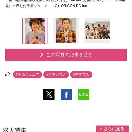
『第2回沖縄国際映画祭』内で行われた『au one お笑い』のリニューアル会
見に出席した千原ジュニア （C）ORICON DD inc.
この写真の記事を読む
#千原ジュニア
#お笑い芸人
#吉本芸人
さらに見る
求人特集