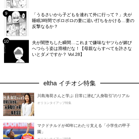
「うるさいから子どもを連れて外に行って？」夫が
睡眠3時間でボロボロの妻に追い打ちをかける…妻の
反撃なるか？
夫が闇堕ちした瞬間…これまで嫌味なヤツらが媚び
へつらう姿は滑稽だな！【母親ならすべてを許さな
いとダメですか？ Vol.28】
eltha イチオシ特集
川島海荷さんと学ぶ 日常に潜む“人身取引”のリアル
オリコンタイアップ特集
マクドナルドが40年にわたり支える「小学生の甲子
園」
オリコンタイアップ特集