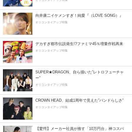
向井康二イケメンすぎ！純愛『（LOVE SONG）』
オリコンタイアップ特集
デカすぎ都市伝説発生!?ファミマ45％増量作戦再来
オリコンタイアップ特集
SUPER★DRAGON、自ら描いた”レトロフューチャ
ー”
オリコンタイアップ特集
CROWN HEAD、結成1周年で見えた”バンドらしさ”
オリコンタイアップ特集
【驚愕】メーカー社員が推す「10万円台」神コスパ