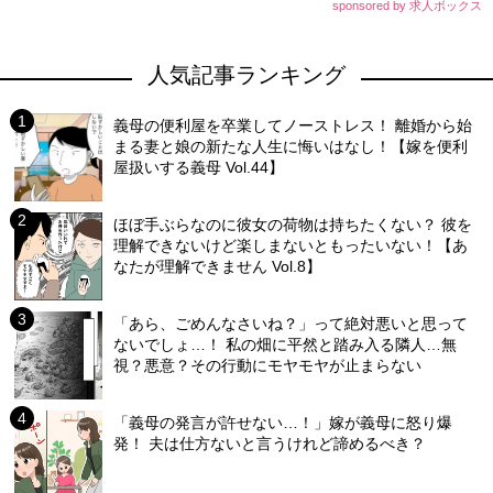
sponsored by 求人ボックス
人気記事ランキング
義母の便利屋を卒業してノーストレス！ 離婚から始
まる妻と娘の新たな人生に悔いはなし！【嫁を便利
屋扱いする義母 Vol.44】
ほぼ手ぶらなのに彼女の荷物は持ちたくない？ 彼を
理解できないけど楽しまないともったいない！【あ
なたが理解できません Vol.8】
「あら、ごめんなさいね？」って絶対悪いと思って
ないでしょ…！ 私の畑に平然と踏み入る隣人…無
視？悪意？その行動にモヤモヤが止まらない
「義母の発言が許せない…！」嫁が義母に怒り爆
発！ 夫は仕方ないと言うけれど諦めるべき？