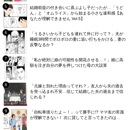
結婚前提の付き合いに喜ぶよし子だったが…「うど
ん」と「オムライス」から始まる小さな違和感【あ
なたが理解できません Vol.5】
「うるさいから子どもを連れて外に行って？」夫が
睡眠3時間でボロボロの妻に追い打ちをかける…妻の
反撃なるか？
「私が絶対に娘の可能性を開花させる…！」娘に高
額を注ぎ自分の夢を押しつけた母の大誤算
「元嫁と別れた理由ってそれ？」友人から夫の過去
を突っ込まれ不安…信じて結婚した夫の過去まで信
じれる？
「自転車借りたよ～！」って勝手に!? ママ友の常識
が理解できない！ 次に貸してと言ってきたのは…