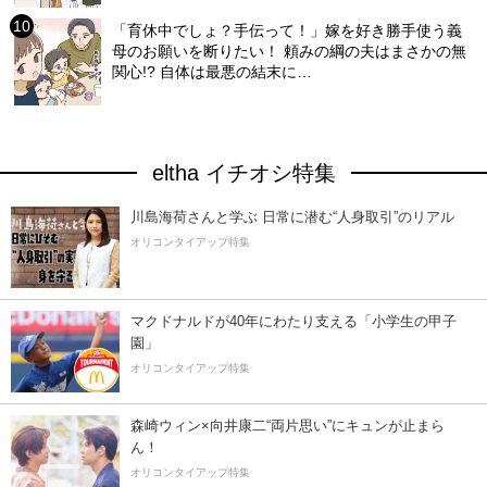
「育休中でしょ？手伝って！」嫁を好き勝手使う義
母のお願いを断りたい！ 頼みの綱の夫はまさかの無
関心!? 自体は最悪の結末に…
eltha イチオシ特集
川島海荷さんと学ぶ 日常に潜む“人身取引”のリアル
オリコンタイアップ特集
マクドナルドが40年にわたり支える「小学生の甲子
園」
オリコンタイアップ特集
森崎ウィン×向井康二“両片思い”にキュンが止まら
ん！
オリコンタイアップ特集