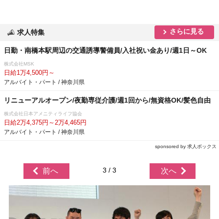
さらに見る
求人特集
日勤・南橋本駅周辺の交通誘導警備員/入社祝い金あり/週1日～OK
株式会社MSK
日給1万4,500円～
アルバイト・パート / 神奈川県
リニューアルオープン/夜勤専従介護/週1回から/無資格OK/髪色自由
株式会社日本アメニティライフ協会
日給2万4,375円～2万4,465円
アルバイト・パート / 神奈川県
sponsored by 求人ボックス
3 / 3
前へ
次へ