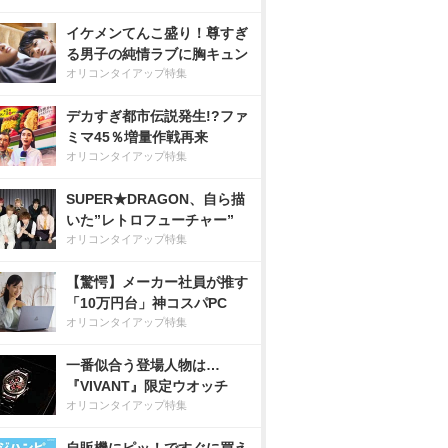
イケメンてんこ盛り！尊すぎ
る男子の純情ラブに胸キュン
オリコンタイアップ特集
デカすぎ都市伝説発生!?ファ
ミマ45％増量作戦再来
オリコンタイアップ特集
SUPER★DRAGON、自ら描
いた”レトロフューチャー”
オリコンタイアップ特集
【驚愕】メーカー社員が推す
「10万円台」神コスパPC
オリコンタイアップ特集
一番似合う登場人物は…
『VIVANT』限定ウオッチ
オリコンタイアップ特集