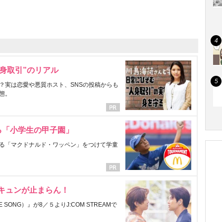
身取引”のリアル
？実は恋愛や悪質ホスト、SNSの投稿からも
態。
る「小学生の甲子園」
る「マクドナルド・ワッペン」をつけて学童
にキュンが止まらん！
ONG）』が8／５よりJ:COM STREAMで