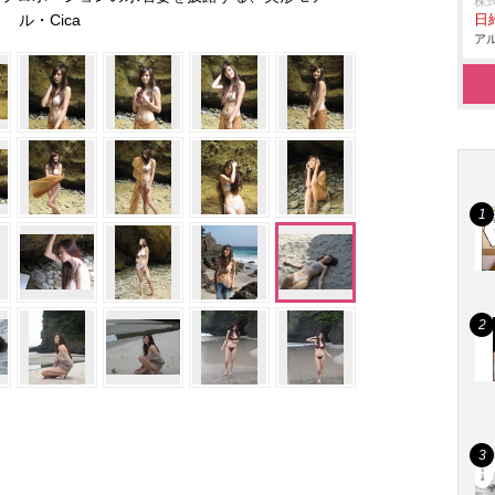
株
ル・Cica
日給
アル