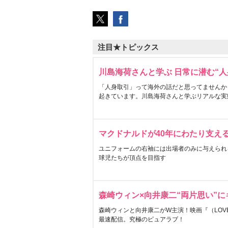
注目★トピックス
川島海荷さんと学ぶ 日常に潜む“人
「人身取引」って海外の話だと思ってませんか
起きています。川島海荷さんと学ぶリアルな実
マクドナルドが40年にわたり支え
ユニフォームの右袖には出場者のみに与えられ
球児たちが頂点を目指す
森崎ウィン×向井康二“両片思い”
森崎ウィンと向井康二がW主演！映画『（LOVE S
最速配信。究極のピュアラブ！