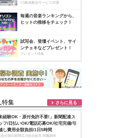
CS動画配信サービス20選
毎週の音楽ランキングから、
ヒットの推移をチェック！
試写会、登壇イベント、サイ
ンチェキなどプレゼント！
プレゼント特集
人特集
さらに見る
未経験OK・原付免許不要!」新聞配達ス
ッフ/日払いOK/電話応募OK/社宅完備/引
越し費用全額負担/1日5時間
式会社朝日新聞立川総合販売 田園調布