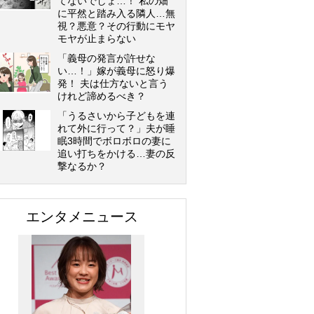
てないでしょ…！ 私の畑
に平然と踏み入る隣人…無
視？悪意？その行動にモヤ
モヤが止まらない
「義母の発言が許せな
い…！」嫁が義母に怒り爆
発！ 夫は仕方ないと言う
けれど諦めるべき？
「うるさいから子どもを連
れて外に行って？」夫が睡
眠3時間でボロボロの妻に
追い打ちをかける…妻の反
撃なるか？
エンタメニュース