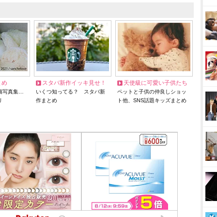
とめ
スタバ新作イッキ見せ！
天使級に可愛い子供たち
猫写真集…
いくつ知ってる？ スタバ新
ペットと子供の仲良しショッ
リ
作まとめ
ト他、SNS話題キッズまとめ