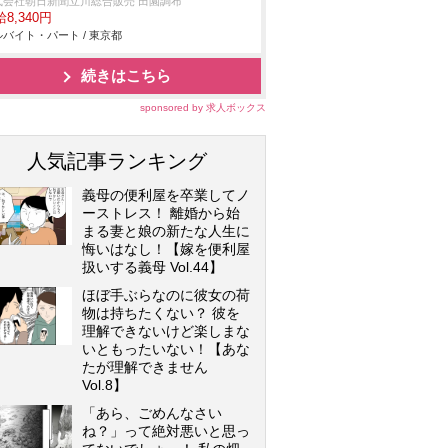
式会社朝日新聞立川総合販売 田園調布
8,340円
バイト・パート / 東京都
続きはこちら
sponsored by 求人ボックス
人気記事ランキング
義母の便利屋を卒業してノ
ーストレス！ 離婚から始
まる妻と娘の新たな人生に
悔いはなし！【嫁を便利屋
扱いする義母 Vol.44】
ほぼ手ぶらなのに彼女の荷
物は持ちたくない？ 彼を
理解できないけど楽しまな
いともったいない！【あな
たが理解できません
Vol.8】
「あら、ごめんなさい
ね？」って絶対悪いと思っ