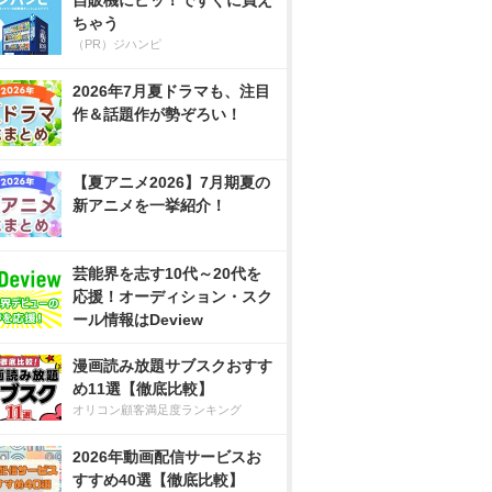
自販機にピッ！ですぐに買え
ちゃう
（PR）ジハンピ
2026年7月夏ドラマも、注目
作＆話題作が勢ぞろい！
【夏アニメ2026】7月期夏の
新アニメを一挙紹介！
芸能界を志す10代～20代を
応援！オーディション・スク
ール情報はDeview
漫画読み放題サブスクおすす
め11選【徹底比較】
オリコン顧客満足度ランキング
2026年動画配信サービスお
すすめ40選【徹底比較】