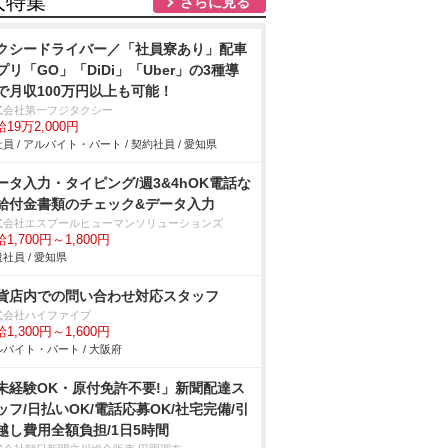
人特集
さらに見る
クシードライバー／「社員寮あり」配車
プリ「GO」「DiDi」「Uber」の3種導
で月収100万円以上も可能！
式会社第一フジタクシー
19万2,000円
員 / アルバイト・パート / 契約社員 / 愛知県
ータ入力・タイピング/週3&4hOK電話な
給付金書類のチェック&データ入力
式会社エスプールヒューマンソリューションズ
1,700円～1,800円
社員 / 愛知県
貨店内での問い合わせ対応スタッフ
式会社ハイファイブ
1,300円～1,600円
バイト・パート / 大阪府
未経験OK・原付免許不要!」新聞配達ス
ッフ/日払いOK/電話応募OK/社宅完備/引
越し費用全額負担/1日5時間