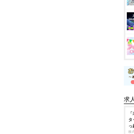
求
「
タ
っ
株