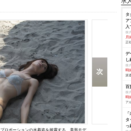
求
タ
ア
入
株
月給
正社
デ
し
株
時給
派遣
百
株
時給
アル
「
タ
っ
シーなプロポーションの水着姿を披露する、美形モデ