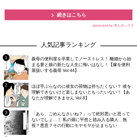
続きはこちら
sponsored by 求人ボックス
人気記事ランキング
義母の便利屋を卒業してノーストレス！ 離婚から始
まる妻と娘の新たな人生に悔いはなし！【嫁を便利
屋扱いする義母 Vol.44】
ほぼ手ぶらなのに彼女の荷物は持ちたくない？ 彼を
理解できないけど楽しまないともったいない！【あ
なたが理解できません Vol.8】
「あら、ごめんなさいね？」って絶対悪いと思って
ないでしょ…！ 私の畑に平然と踏み入る隣人…無
視？悪意？その行動にモヤモヤが止まらない