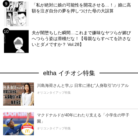
「私が絶対に娘の可能性を開花させる…！」娘に高
額を注ぎ自分の夢を押しつけた母の大誤算
夫が闇堕ちした瞬間…これまで嫌味なヤツらが媚び
へつらう姿は滑稽だな！【母親ならすべてを許さな
いとダメですか？ Vol.28】
eltha イチオシ特集
川島海荷さんと学ぶ 日常に潜む“人身取引”のリアル
オリコンタイアップ特集
マクドナルドが40年にわたり支える「小学生の甲子
園」
オリコンタイアップ特集