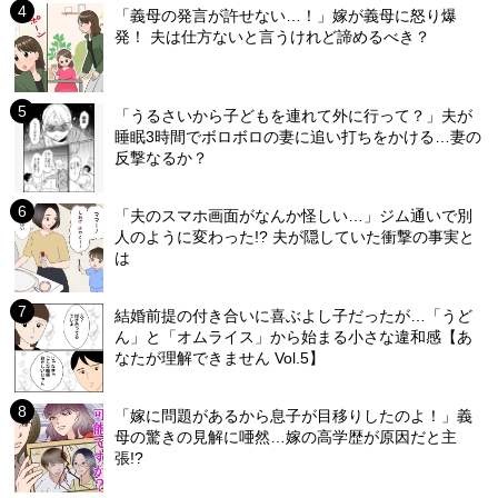
「義母の発言が許せない…！」嫁が義母に怒り爆
発！ 夫は仕方ないと言うけれど諦めるべき？
「うるさいから子どもを連れて外に行って？」夫が
睡眠3時間でボロボロの妻に追い打ちをかける…妻の
反撃なるか？
「夫のスマホ画面がなんか怪しい…」ジム通いで別
人のように変わった!? 夫が隠していた衝撃の事実と
は
結婚前提の付き合いに喜ぶよし子だったが…「うど
ん」と「オムライス」から始まる小さな違和感【あ
なたが理解できません Vol.5】
「嫁に問題があるから息子が目移りしたのよ！」義
母の驚きの見解に唖然…嫁の高学歴が原因だと主
張!?