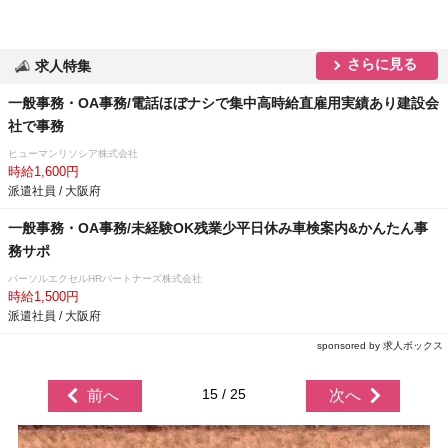
さらに見る
求人特集
一般事務・OA事務/電話ほぼナシで集中高時給直雇用実績あり建設会
社で事務
ヒューマンリソシア株式会社
時給1,600円
派遣社員 / 大阪府
一般事務・OA事務/未経験OK残業少平日休み車検案内&かんたん事
務サポ
パーソルエクセルHRパートナーズ株式会社
時給1,500円
派遣社員 / 大阪府
sponsored by 求人ボックス
15 / 25
前へ
次へ