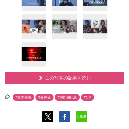
この写真の記事を読む
#鈴木京香
#蒼井優
#仲間由紀恵
#CM