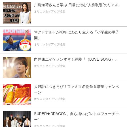
川島海荷さんと学ぶ 日常に潜む“人身取引”のリアル
オリコンタイアップ特集
マクドナルドが40年にわたり支える「小学生の甲子
園」
オリコンタイアップ特集
向井康二イケメンすぎ！純愛『（LOVE SONG）』
オリコンタイアップ特集
大好評につき再び！ファミマ名物45％増量キャンペ
ーン
オリコンタイアップ特集
SUPER★DRAGON、自ら描いた”レトロフューチャ
ー”
オリコンタイアップ特集