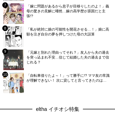
「嫁に問題があるから息子が目移りしたのよ！」義
母の驚きの見解に唖然…嫁の高学歴が原因だと主
張!?
「私が絶対に娘の可能性を開花させる…！」娘に高
額を注ぎ自分の夢を押しつけた母の大誤算
「元嫁と別れた理由ってそれ？」友人から夫の過去
を突っ込まれ不安…信じて結婚した夫の過去まで信
じれる？
「自転車借りたよ～！」って勝手に!? ママ友の常識
が理解できない！ 次に貸してと言ってきたのは…
eltha イチオシ特集