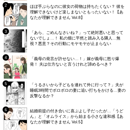
ほぼ手ぶらなのに彼女の荷物は持ちたくない？ 彼を
理解できないけど楽しまないともったいない！【あ
なたが理解できません Vol.8】
「あら、ごめんなさいね？」って絶対悪いと思って
ないでしょ…！ 私の畑に平然と踏み入る隣人…無
視？悪意？その行動にモヤモヤが止まらない
「義母の発言が許せない…！」嫁が義母に怒り爆
発！ 夫は仕方ないと言うけれど諦めるべき？
「うるさいから子どもを連れて外に行って？」夫が
睡眠3時間でボロボロの妻に追い打ちをかける…妻の
反撃なるか？
結婚前提の付き合いに喜ぶよし子だったが…「うど
ん」と「オムライス」から始まる小さな違和感【あ
なたが理解できません Vol.5】