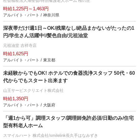
社会福祉法人湖聖会/特別養護老人ホーム 桜の丘
時給1,225円～1,463円
アルバイト・パート / 神奈川県
深夜帯だけ!週1日～OK/残業なし/絶品まかないがたったの1
円/学生さん活躍中!/髪色自由/元祖油堂
元祖油堂 吉祥寺店
時給1,625円
アルバイト・パート / 東京都
未経験からでもOK! ホテルでの食器洗浄スタッフ 50代・60
代からでもスタート出来ます
山王サービスクリエイト株式会社
時給1,350円
アルバイト・パート / 大阪府
「週1から可」調理スタッフ/調理師免許必須/日勤のみ/住宅
型有料老人ホーム
スマイルハート 株式会社/smilelink長久手はなみずき