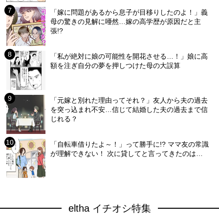
「嫁に問題があるから息子が目移りしたのよ！」義
母の驚きの見解に唖然…嫁の高学歴が原因だと主
張!?
「私が絶対に娘の可能性を開花させる…！」娘に高
額を注ぎ自分の夢を押しつけた母の大誤算
「元嫁と別れた理由ってそれ？」友人から夫の過去
を突っ込まれ不安…信じて結婚した夫の過去まで信
じれる？
「自転車借りたよ～！」って勝手に!? ママ友の常識
が理解できない！ 次に貸してと言ってきたのは…
eltha イチオシ特集