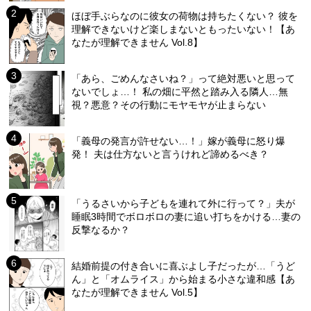
ほぼ手ぶらなのに彼女の荷物は持ちたくない？ 彼を
理解できないけど楽しまないともったいない！【あ
なたが理解できません Vol.8】
「あら、ごめんなさいね？」って絶対悪いと思って
ないでしょ…！ 私の畑に平然と踏み入る隣人…無
視？悪意？その行動にモヤモヤが止まらない
「義母の発言が許せない…！」嫁が義母に怒り爆
発！ 夫は仕方ないと言うけれど諦めるべき？
「うるさいから子どもを連れて外に行って？」夫が
睡眠3時間でボロボロの妻に追い打ちをかける…妻の
反撃なるか？
結婚前提の付き合いに喜ぶよし子だったが…「うど
ん」と「オムライス」から始まる小さな違和感【あ
なたが理解できません Vol.5】