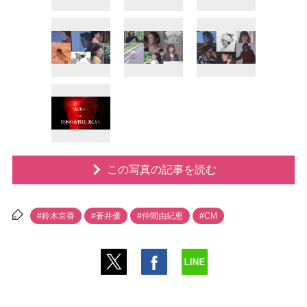
この写真の記事を読む
#鈴木京香
#蒼井優
#仲間由紀恵
#CM