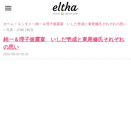
ホーム
>
エンタメ
>
純一＆理子披露宴 いしだ壱成と東尾修氏それぞれの思い
> 写真・詳細 1枚目
純一＆理子披露宴 いしだ壱成と東尾修氏それぞれ
の思い
2010-08-09 05:00