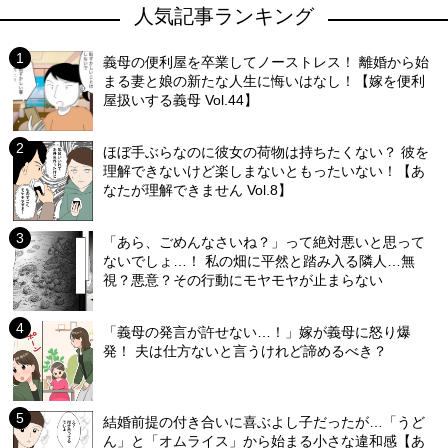
人気記事ランキング
義母の便利屋を卒業してノーストレス！ 離婚から始
まる妻と娘の新たな人生に悔いはなし！【嫁を便利
屋扱いする義母 Vol.44】
ほぼ手ぶらなのに彼女の荷物は持ちたくない？ 彼を
理解できないけど楽しまないともったいない！【あ
なたが理解できません Vol.8】
「あら、ごめんなさいね？」って絶対悪いと思って
ないでしょ…！ 私の畑に平然と踏み入る隣人…無
視？悪意？その行動にモヤモヤが止まらない
「義母の発言が許せない…！」嫁が義母に怒り爆
発！ 夫は仕方ないと言うけれど諦めるべき？
結婚前提の付き合いに喜ぶよし子だったが…「うど
ん」と「オムライス」から始まる小さな違和感【あ