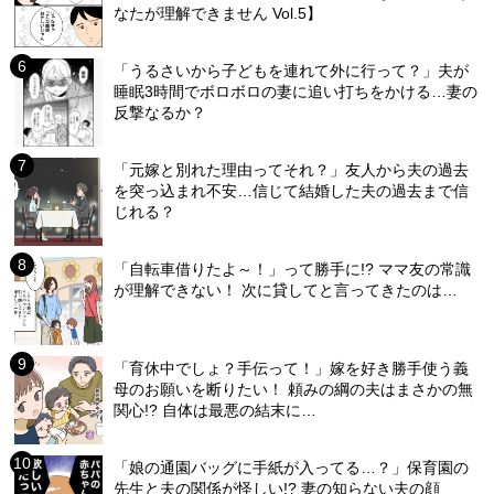
なたが理解できません Vol.5】
「うるさいから子どもを連れて外に行って？」夫が
睡眠3時間でボロボロの妻に追い打ちをかける…妻の
反撃なるか？
「元嫁と別れた理由ってそれ？」友人から夫の過去
を突っ込まれ不安…信じて結婚した夫の過去まで信
じれる？
「自転車借りたよ～！」って勝手に!? ママ友の常識
が理解できない！ 次に貸してと言ってきたのは…
「育休中でしょ？手伝って！」嫁を好き勝手使う義
母のお願いを断りたい！ 頼みの綱の夫はまさかの無
関心!? 自体は最悪の結末に…
「娘の通園バッグに手紙が入ってる…？」保育園の
先生と夫の関係が怪しい!? 妻の知らない夫の顔