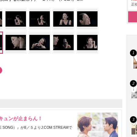
正社
にキュンが止まらん！
ONG）』が8／５よりJ:COM STREAMで