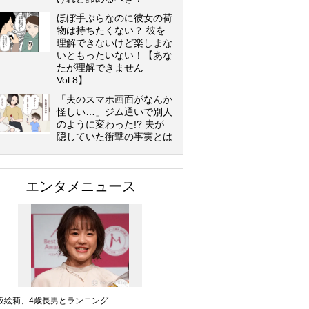
ほぼ手ぶらなのに彼女の荷
物は持ちたくない？ 彼を
理解できないけど楽しまな
いともったいない！【あな
たが理解できません
Vol.8】
「夫のスマホ画面がなんか
怪しい…」ジム通いで別人
のように変わった!? 夫が
隠していた衝撃の事実とは
エンタメニュース
坂絵莉、4歳長男とランニング