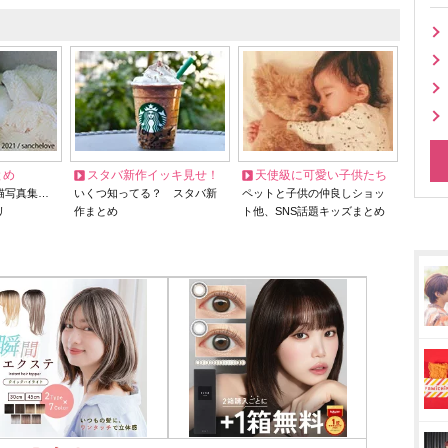
とめ
スタバ新作イッキ見せ！
天使級に可愛い子供たち
猫写真集…
いくつ知ってる？ スタバ新
ペットと子供の仲良しショッ
リ
作まとめ
ト他、SNS話題キッズまとめ