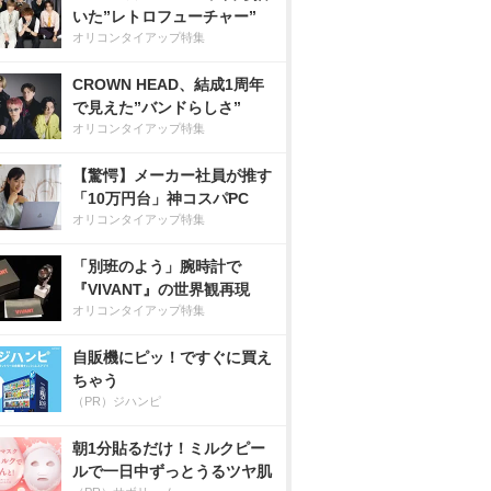
いた”レトロフューチャー”
オリコンタイアップ特集
CROWN HEAD、結成1周年
で見えた”バンドらしさ”
オリコンタイアップ特集
【驚愕】メーカー社員が推す
「10万円台」神コスパPC
オリコンタイアップ特集
「別班のよう」腕時計で
『VIVANT』の世界観再現
オリコンタイアップ特集
自販機にピッ！ですぐに買え
ちゃう
（PR）ジハンピ
朝1分貼るだけ！ミルクピー
ルで一日中ずっとうるツヤ肌