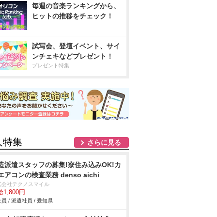
毎週の音楽ランキングから、
ヒットの推移をチェック！
試写会、登壇イベント、サイ
ンチェキなどプレゼント！
プレゼント特集
人特集
さらに見る
造派遣スタッフの募集!寮住み込みOK!カ
エアコンの検査業務 denso aichi
式会社テクノスマイル
1,800円
員 / 派遣社員 / 愛知県