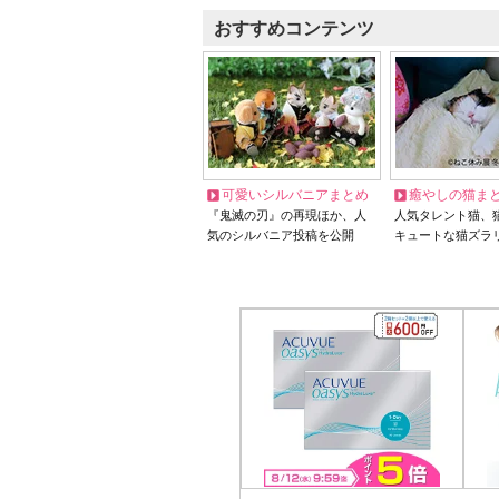
おすすめコンテンツ
可愛いシルバニアまとめ
癒やしの猫ま
『鬼滅の刃』の再現ほか、人
人気タレント猫、
気のシルバニア投稿を公開
キュートな猫ズラ