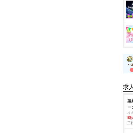
求
製
ー
株
時給
正社