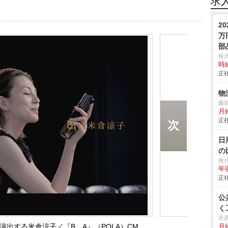
求
2
万
部
株
時給
正社
物
藤
月
正社
日
の
株
年
正社
公
く
荏
演出する米倉涼子／『B．A』（POLA）CM
月給