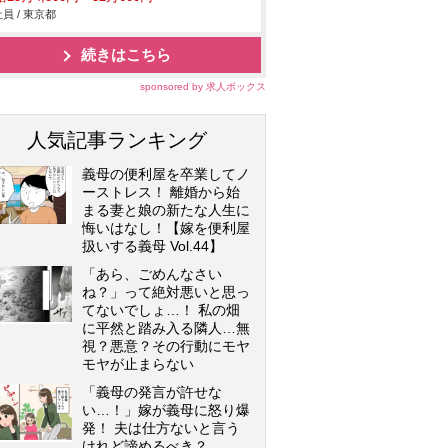
員 / 東京都
続きはこちら
sponsored by 求人ボックス
人気記事ランキング
義母の便利屋を卒業してノ
ーストレス！ 離婚から始
まる妻と娘の新たな人生に
悔いはなし！【嫁を便利屋
扱いする義母 Vol.44】
「あら、ごめんなさい
ね？」って絶対悪いと思っ
てないでしょ…！ 私の畑
に平然と踏み入る隣人…無
視？悪意？その行動にモヤ
モヤが止まらない
「義母の発言が許せな
い…！」嫁が義母に怒り爆
発！ 夫は仕方ないと言う
けれど諦めるべき？