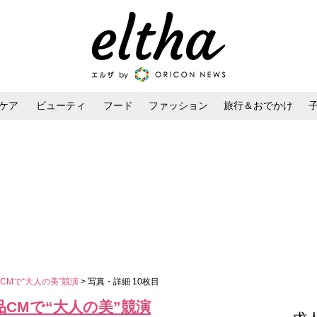
ケア
ビューティ
フード
ファッション
旅行＆おでかけ
ンケア
ダイエット・ボディケア
ヘアスタイル・ヘアアレンジ
CMで“大人の美”競演
> 写真・詳細 10枚目
CMで“大人の美”競演