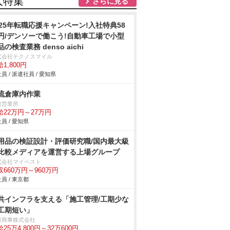
人特集
さらに見る
025年転職応援キャンペーン!入社特典58
円/デンソーで働こう!自動車工場で小型
品の検査業務 denso aichi
式会社テクノスマイル
1,800円
員 / 派遣社員 / 愛知県
流倉庫内作業
前営業所
給22万円～27万円
員 / 愛知県
用品の検証設計・評価研究職/国内最大級
比較メディアを運営する上場グループ
式会社マイベスト
収660万円～960万円
員 / 東京都
共インフラを支える「施工管理/工期少な
工期短い」
原商事株式会社
25万4,800円～32万600円