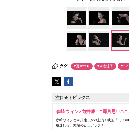
タグ
#夏木マリ
#米倉涼子
#CM
注目★トピックス
森崎ウィン×向井康二“両片思い”
森崎ウィンと向井康二がW主演！映画『（LOVE S
最速配信。究極のピュアラブ！