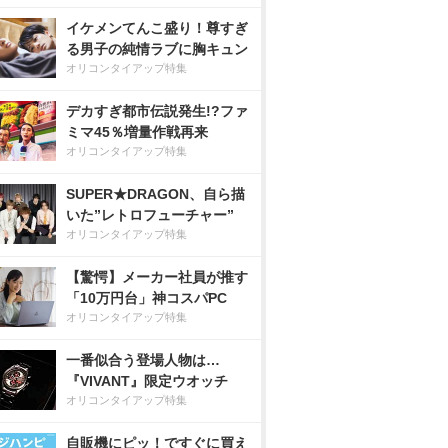
イケメンてんこ盛り！尊すぎ
る男子の純情ラブに胸キュン
オリコンタイアップ特集
デカすぎ都市伝説発生!?ファ
ミマ45％増量作戦再来
オリコンタイアップ特集
SUPER★DRAGON、自ら描
いた”レトロフューチャー”
オリコンタイアップ特集
【驚愕】メーカー社員が推す
「10万円台」神コスパPC
オリコンタイアップ特集
一番似合う登場人物は…
『VIVANT』限定ウオッチ
オリコンタイアップ特集
自販機にピッ！ですぐに買え