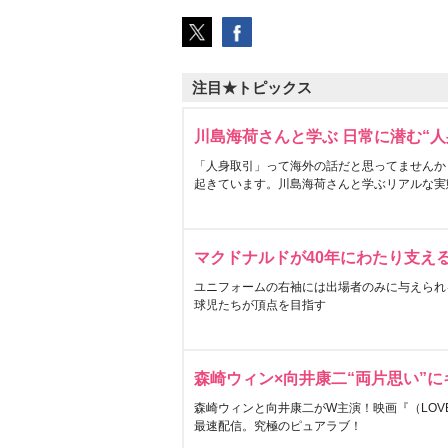
注目★トピックス
川島海荷さんと学ぶ 日常に潜む“人
「人身取引」って海外の話だと思ってませんか
起きています。川島海荷さんと学ぶリアルな実
マクドナルドが40年にわたり支え
ユニフォームの右袖には出場者のみに与えられ
球児たちが頂点を目指す
森崎ウィン×向井康二“両片思い”
森崎ウィンと向井康二がW主演！映画『（LOVE S
最速配信。究極のピュアラブ！