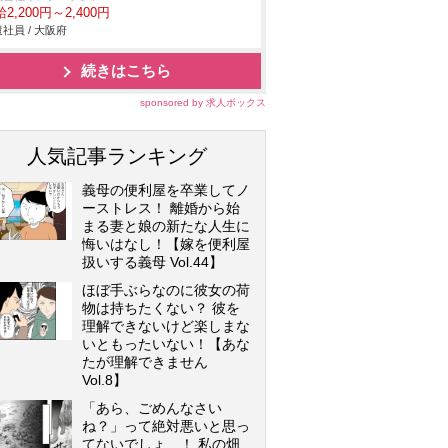
2,200円～2,400円
社員 / 大阪府
続きはこちら
sponsored by 求人ボックス
人気記事ランキング
義母の便利屋を卒業してノ
ーストレス！ 離婚から始
まる妻と娘の新たな人生に
悔いはなし！【嫁を便利屋
扱いする義母 Vol.44】
ほぼ手ぶらなのに彼女の荷
物は持ちたくない？ 彼を
理解できないけど楽しまな
いともったいない！【あな
たが理解できません
Vol.8】
「あら、ごめんなさい
ね？」って絶対悪いと思っ
てないでしょ…！ 私の畑