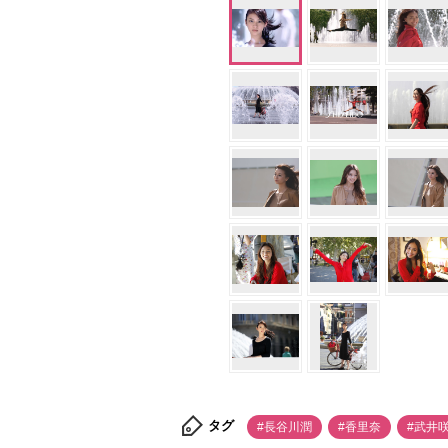
タグ
#長谷川潤
#香里奈
#武井