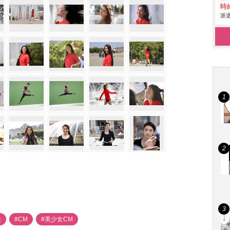
時給
派遣
咲
#CM
#美少女CM