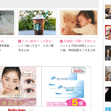
とめ
スタバ新作イッキ見せ！
天使級に可愛い子供たち
猫写真集…
いくつ知ってる？ スタバ新
ペットと子供の仲良しショッ
リ
作まとめ
ト他、SNS話題キッズまとめ