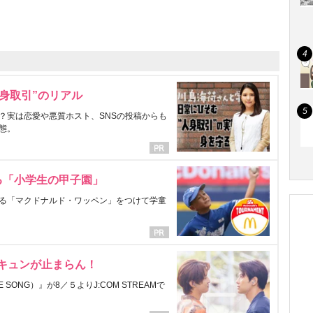
身取引”のリアル
？実は恋愛や悪質ホスト、SNSの投稿からも
態。
る「小学生の甲子園」
る「マクドナルド・ワッペン」をつけて学童
にキュンが止まらん！
ONG）』が8／５よりJ:COM STREAMで