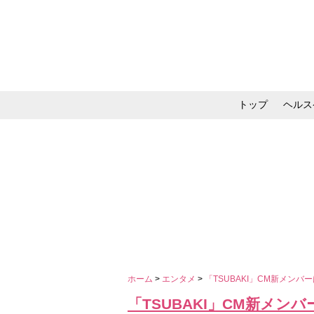
トップ
ヘルス
メイク・コスメ・スキ
ホーム
>
エンタメ
>
「TSUBAKI」CM新メンバ
「TSUBAKI」CM新メン