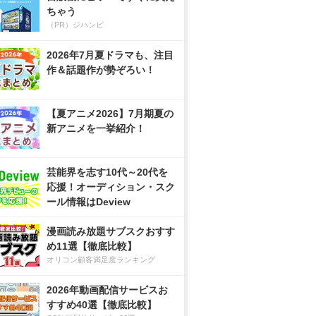
ちゃう
（PR）ジハンピ
2026年7月夏ドラマも、注目
作＆話題作が勢ぞろい！
【夏アニメ2026】7月期夏の
新アニメを一挙紹介！
芸能界を志す10代～20代を
応援！オーディション・スク
ール情報はDeview
漫画読み放題サブスクおすす
め11選【徹底比較】
オリコン顧客満足度ランキング
2026年動画配信サービスお
すすめ40選【徹底比較】