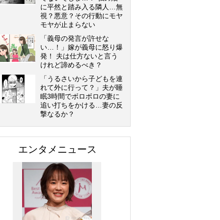
に平然と踏み入る隣人…無
視？悪意？その行動にモヤ
モヤが止まらない
「義母の発言が許せな
い…！」嫁が義母に怒り爆
発！ 夫は仕方ないと言う
けれど諦めるべき？
「うるさいから子どもを連
れて外に行って？」夫が睡
眠3時間でボロボロの妻に
追い打ちをかける…妻の反
撃なるか？
エンタメニュース