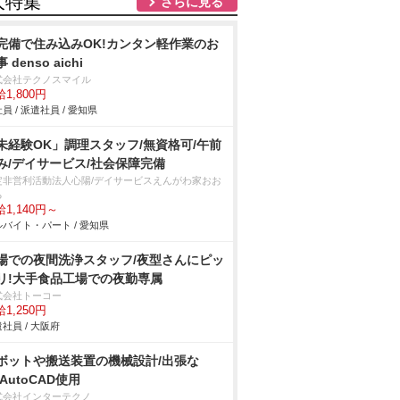
人特集
さらに見る
完備で住み込みOK!カンタン軽作業のお
 denso aichi
式会社テクノスマイル
1,800円
員 / 派遣社員 / 愛知県
未経験OK」調理スタッフ/無資格可/午前
み/デイサービス/社会保障完備
定非営利活動法人心陽/デイサービスえんがわ家おお
る
1,140円～
バイト・パート / 愛知県
場での夜間洗浄スタッフ/夜型さんにピッ
リ!大手食品工場での夜勤専属
式会社トーコー
1,250円
社員 / 大阪府
ボットや搬送装置の機械設計/出張な
/AutoCAD使用
式会社インターテクノ