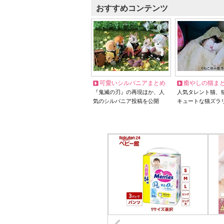
おすすめコンテンツ
可愛いシルバニアまとめ
癒やしの猫ま
『鬼滅の刃』の再現ほか、人
人気タレント猫、
気のシルバニア投稿を公開
キュートな猫ズラ