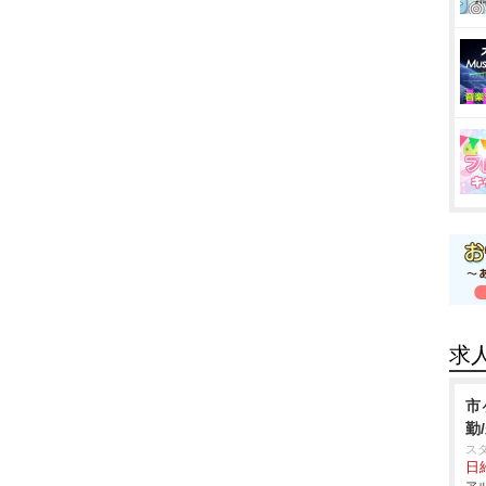
求
市
勤
ス
日給