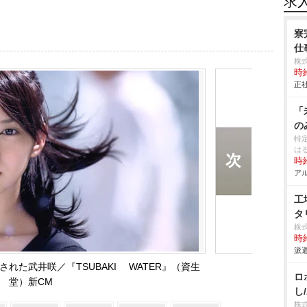
求
寮
仕事
株
時給
正社
「
の
特
は
時給
アル
工
タ
株
時給
派遣
された武井咲／『TSUBAKI WATER』（資生
ロ
堂）新CM
し
株