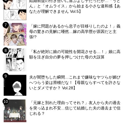
結婚前提の付き合いに喜ぶよし子だったが…「うど
ん」と「オムライス」から始まる小さな違和感【あ
なたが理解できません Vol.5】
「嫁に問題があるから息子が目移りしたのよ！」義
母の驚きの見解に唖然…嫁の高学歴が原因だと主
張!?
「私が絶対に娘の可能性を開花させる…！」娘に高
額を注ぎ自分の夢を押しつけた母の大誤算
夫が闇堕ちした瞬間…これまで嫌味なヤツらが媚び
へつらう姿は滑稽だな！【母親ならすべてを許さな
いとダメですか？ Vol.28】
「元嫁と別れた理由ってそれ？」友人から夫の過去
を突っ込まれ不安…信じて結婚した夫の過去まで信
じれる？