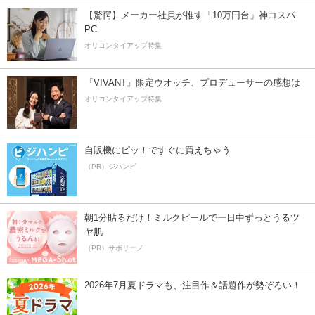
【驚愕】メーカー社員が推す「10万円台」神コスパ
PC
オリコンタイアップ特集
『VIVANT』限定ウオッチ、プロデューサーの感想は
オリコンタイアップ特集
自販機にピッ！ですぐに買えちゃう
（PR）ジハンピ
朝1分貼るだけ！ミルクピールで一日中ずっとうるツ
ヤ肌
（PR）サボリーノ
2026年7月夏ドラマも、注目作＆話題作が勢ぞろい！