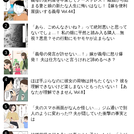
まる妻と娘の新たな人生に悔いはなし！【嫁を便利
屋扱いする義母 Vol.44】
「あら、ごめんなさいね？」って絶対悪いと思って
ないでしょ…！ 私の畑に平然と踏み入る隣人…無
視？悪意？その行動にモヤモヤが止まらない
「義母の発言が許せない…！」嫁が義母に怒り爆
発！ 夫は仕方ないと言うけれど諦めるべき？
ほぼ手ぶらなのに彼女の荷物は持ちたくない？ 彼を
理解できないけど楽しまないともったいない！【あ
なたが理解できません Vol.8】
「夫のスマホ画面がなんか怪しい…」ジム通いで別
人のように変わった!? 夫が隠していた衝撃の事実と
は