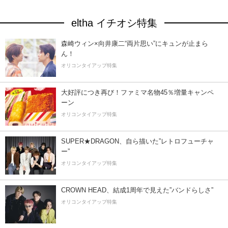
eltha イチオシ特集
森崎ウィン×向井康二“両片思い”にキュンが止まら
ん！
オリコンタイアップ特集
大好評につき再び！ファミマ名物45％増量キャンペ
ーン
オリコンタイアップ特集
SUPER★DRAGON、自ら描いた”レトロフューチャ
ー”
オリコンタイアップ特集
CROWN HEAD、結成1周年で見えた”バンドらしさ”
オリコンタイアップ特集