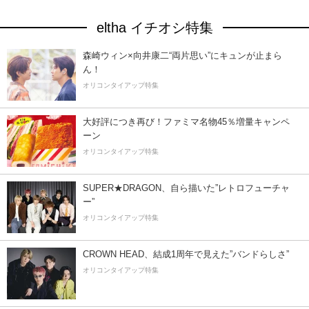
eltha イチオシ特集
森崎ウィン×向井康二“両片思い”にキュンが止まら
ん！
オリコンタイアップ特集
大好評につき再び！ファミマ名物45％増量キャンペ
ーン
オリコンタイアップ特集
SUPER★DRAGON、自ら描いた”レトロフューチャ
ー”
オリコンタイアップ特集
CROWN HEAD、結成1周年で見えた”バンドらしさ”
オリコンタイアップ特集