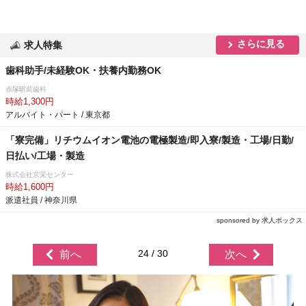
さらに見る
求人特集
歯科助手/未経験OK・扶養内勤務OK
赤塚駅前歯科
時給1,300円
アルバイト・パート / 東京都
「寮完備」リチウムイオン電池の電極製造/即入寮/製造・工場/日勤/
日払い/工場・製造
株式会社京栄センター
時給1,600円
派遣社員 / 神奈川県
sponsored by 求人ボックス
24 / 30
前へ
次へ