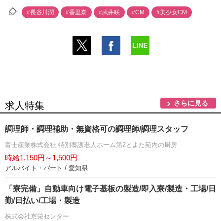
#長谷川潤
#香里奈
#武井咲
#CM
#美少女CM
さらに見る
求人特集
調理師・調理補助・無資格可の調理師/調理スタッフ
富士産業株式会社 特別養護老人ホーム第2とよた苑内の厨房
時給1,150円～1,500円
アルバイト・パート / 愛知県
「寮完備」自動車向け電子基板の製造/即入寮/製造・工場/日
勤/日払い/工場・製造
株式会社京栄センター