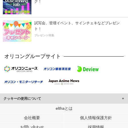
ク！
試写会、登壇イベント、サインチェキなどプレゼン
ト！
プレゼント特集
オリコングループサイト
クッキーの使用について
このサイトでは Cookie を使用して、ユーザーに合わせたコンテンツや広告の
elthaとは
表示、ソーシャル メディア機能の提供、広告の表示回数やクリック数の測定を
会社概要
個人情報保護方針
行っています。
また、ユーザーによるサイトの利用状況についても情報を収集し、ソーシャル
お問い合わせ
採用情報
メディアや広告配信、データ解析の各パートナーに提供しています。