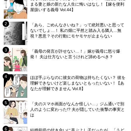
まる妻と娘の新たな人生に悔いはなし！【嫁を便利
屋扱いする義母 Vol.44】
「あら、ごめんなさいね？」って絶対悪いと思って
ないでしょ…！ 私の畑に平然と踏み入る隣人…無
視？悪意？その行動にモヤモヤが止まらない
「義母の発言が許せない…！」嫁が義母に怒り爆
発！ 夫は仕方ないと言うけれど諦めるべき？
ほぼ手ぶらなのに彼女の荷物は持ちたくない？ 彼を
理解できないけど楽しまないともったいない！【あ
なたが理解できません Vol.8】
「夫のスマホ画面がなんか怪しい…」ジム通いで別
人のように変わった!? 夫が隠していた衝撃の事実と
は
結婚前提の付き合いに喜ぶよし子だったが…「うど