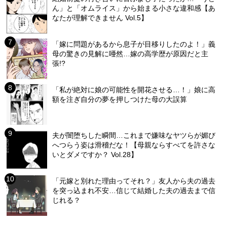
ん」と「オムライス」から始まる小さな違和感【あ
なたが理解できません Vol.5】
「嫁に問題があるから息子が目移りしたのよ！」義
母の驚きの見解に唖然…嫁の高学歴が原因だと主
張!?
「私が絶対に娘の可能性を開花させる…！」娘に高
額を注ぎ自分の夢を押しつけた母の大誤算
夫が闇堕ちした瞬間…これまで嫌味なヤツらが媚び
へつらう姿は滑稽だな！【母親ならすべてを許さな
いとダメですか？ Vol.28】
「元嫁と別れた理由ってそれ？」友人から夫の過去
を突っ込まれ不安…信じて結婚した夫の過去まで信
じれる？