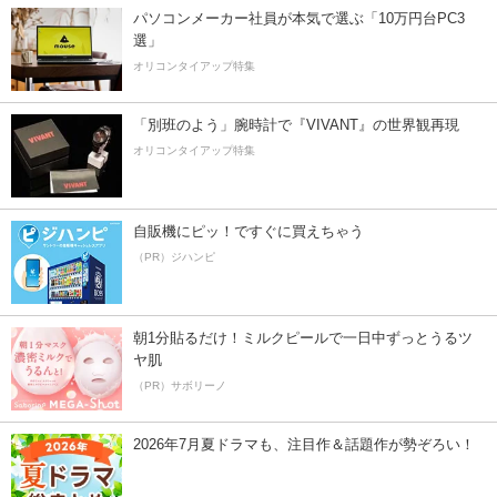
パソコンメーカー社員が本気で選ぶ「10万円台PC3
選」
オリコンタイアップ特集
「別班のよう」腕時計で『VIVANT』の世界観再現
オリコンタイアップ特集
自販機にピッ！ですぐに買えちゃう
（PR）ジハンピ
朝1分貼るだけ！ミルクピールで一日中ずっとうるツ
ヤ肌
（PR）サボリーノ
2026年7月夏ドラマも、注目作＆話題作が勢ぞろい！