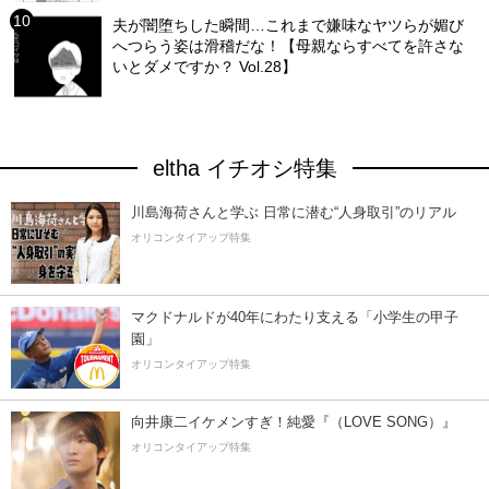
夫が闇堕ちした瞬間…これまで嫌味なヤツらが媚び
へつらう姿は滑稽だな！【母親ならすべてを許さな
いとダメですか？ Vol.28】
eltha イチオシ特集
川島海荷さんと学ぶ 日常に潜む“人身取引”のリアル
オリコンタイアップ特集
マクドナルドが40年にわたり支える「小学生の甲子
園」
オリコンタイアップ特集
向井康二イケメンすぎ！純愛『（LOVE SONG）』
オリコンタイアップ特集