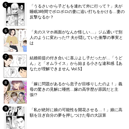
「うるさいから子どもを連れて外に行って？」夫が
睡眠3時間でボロボロの妻に追い打ちをかける…妻の
反撃なるか？
「夫のスマホ画面がなんか怪しい…」ジム通いで別
人のように変わった!? 夫が隠していた衝撃の事実と
は
結婚前提の付き合いに喜ぶよし子だったが…「うど
ん」と「オムライス」から始まる小さな違和感【あ
なたが理解できません Vol.5】
「嫁に問題があるから息子が目移りしたのよ！」義
母の驚きの見解に唖然…嫁の高学歴が原因だと主
張!?
「私が絶対に娘の可能性を開花させる…！」娘に高
額を注ぎ自分の夢を押しつけた母の大誤算