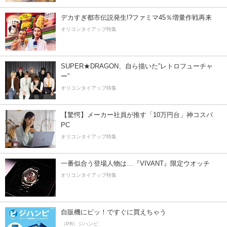
デカすぎ都市伝説発生!?ファミマ45％増量作戦再来
オリコンタイアップ特集
SUPER★DRAGON、自ら描いた”レトロフューチャ
ー”
オリコンタイアップ特集
【驚愕】メーカー社員が推す「10万円台」神コスパ
PC
オリコンタイアップ特集
一番似合う登場人物は…『VIVANT』限定ウオッチ
オリコンタイアップ特集
自販機にピッ！ですぐに買えちゃう
（PR）ジハンピ