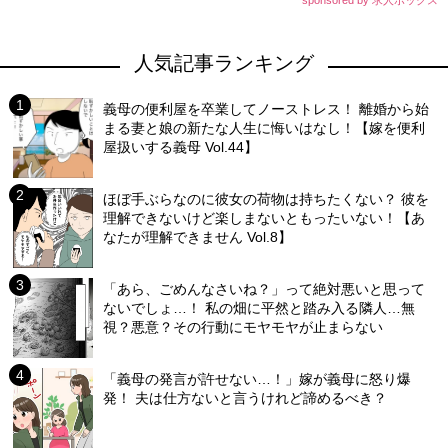
人気記事ランキング
義母の便利屋を卒業してノーストレス！ 離婚から始
まる妻と娘の新たな人生に悔いはなし！【嫁を便利
屋扱いする義母 Vol.44】
ほぼ手ぶらなのに彼女の荷物は持ちたくない？ 彼を
理解できないけど楽しまないともったいない！【あ
なたが理解できません Vol.8】
「あら、ごめんなさいね？」って絶対悪いと思って
ないでしょ…！ 私の畑に平然と踏み入る隣人…無
視？悪意？その行動にモヤモヤが止まらない
「義母の発言が許せない…！」嫁が義母に怒り爆
発！ 夫は仕方ないと言うけれど諦めるべき？