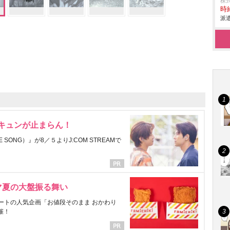
株
時給
派遣
にキュンが止まらん！
ONG）』が8／５よりJ:COM STREAMで
マ夏の大盤振る舞い
ートの人気企画「お値段そのまま おかわり
催！