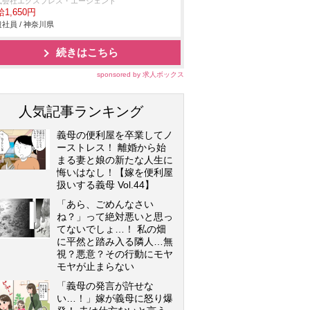
式会社エクスプレス・エージェント
1,650円
社員 / 神奈川県
続きはこちら
sponsored by 求人ボックス
人気記事ランキング
義母の便利屋を卒業してノ
ーストレス！ 離婚から始
まる妻と娘の新たな人生に
悔いはなし！【嫁を便利屋
扱いする義母 Vol.44】
「あら、ごめんなさい
ね？」って絶対悪いと思っ
てないでしょ…！ 私の畑
に平然と踏み入る隣人…無
視？悪意？その行動にモヤ
モヤが止まらない
「義母の発言が許せな
い…！」嫁が義母に怒り爆