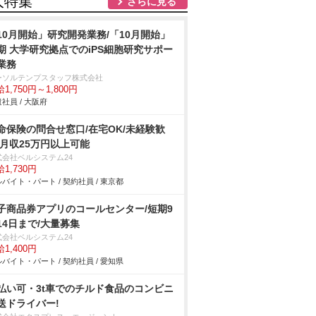
人特集
さらに見る
10月開始」研究開発業務/「10月開始」
期 大学研究拠点でのiPS細胞研究サポー
業務
ーソルテンプスタッフ株式会社
1,750円～1,800円
社員 / 大阪府
命保険の問合せ窓口/在宅OK/未経験歓
/月収25万円以上可能
式会社ベルシステム24
1,730円
バイト・パート / 契約社員 / 東京都
子商品券アプリのコールセンター/短期9
14日まで/大量募集
式会社ベルシステム24
1,400円
バイト・パート / 契約社員 / 愛知県
払い可・3t車でのチルド食品のコンビニ
送ドライバー!