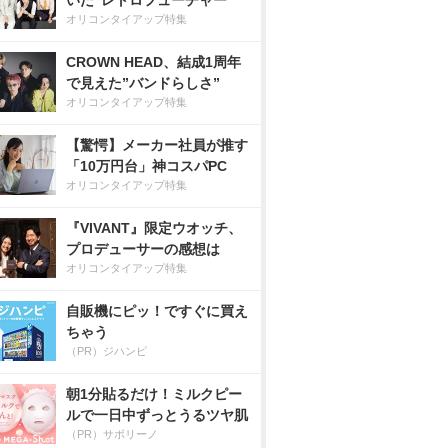
いた”レトロフューチャー”
オリコンタイアップ特集
CROWN HEAD、結成1周年
で見えた”バンドらしさ”
オリコンタイアップ特集
【驚愕】メーカー社員が推す
「10万円台」神コスパPC
オリコンタイアップ特集
『VIVANT』限定ウオッチ、
プロデューサーの感想は
オリコンタイアップ特集
自販機にピッ！ですぐに買え
ちゃう
（PR）ジハンピ
朝1分貼るだけ！ミルクピー
ルで一日中ずっとうるツヤ肌
（PR）サボリーノ