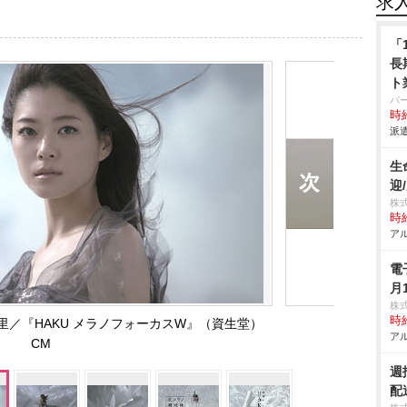
求
「
長
ト
パ
時給
派遣
生
迎
株
時給
アル
電
月
株
時給
／『HAKU メラノフォーカスW』（資生堂）
アル
CM
週
配