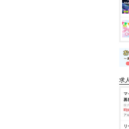
求
マ
募
株
時給
アル
リ