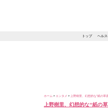
トップ
ヘルス
メイク・コスメ・スキ
ホーム
>
エンタメ
>
上野樹里、幻想的な“紙の草
上野樹里、幻想的な“紙の草