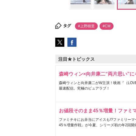
タグ
#上野樹里
#CM
注目★トピックス
森崎ウィン×向井康二“両片思い”
森崎ウィンと向井康二がW主演！映画『（LOVE S
最速配信。究極のピュアラブ！
お値段そのまま45％増量！ファミ
ファミチキにお弁当にアイスも!?ファミリーマ
45％増量作戦」が今夏、シリーズ初の年2回開