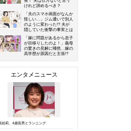
発！ 夫は仕方ないと言う
けれど諦めるべき？
「夫のスマホ画面がなんか
怪しい…」ジム通いで別人
のように変わった!? 夫が
隠していた衝撃の事実とは
「嫁に問題があるから息子
が目移りしたのよ！」義母
の驚きの見解に唖然…嫁の
高学歴が原因だと主張!?
エンタメニュース
坂絵莉、4歳長男とランニング