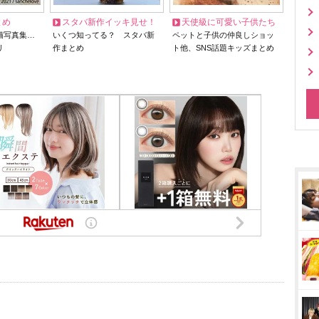
とめ
スタバ新作イッキ見せ！
天使級に可愛い子供たち
猫写真集…
いくつ知ってる？ スタバ新
ペットと子供の仲良しショッ
リ
作まとめ
ト他、SNS話題キッズまとめ