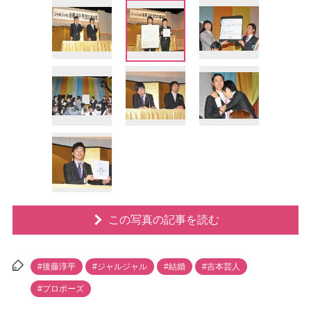
この写真の記事を読む
#後藤淳平
#ジャルジャル
#結婚
#吉本芸人
#プロポーズ