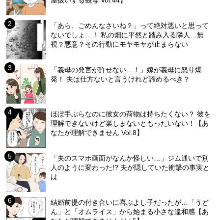
「あら、ごめんなさいね？」って絶対悪いと思って
ないでしょ…！ 私の畑に平然と踏み入る隣人…無
視？悪意？その行動にモヤモヤが止まらない
「義母の発言が許せない…！」嫁が義母に怒り爆
発！ 夫は仕方ないと言うけれど諦めるべき？
ほぼ手ぶらなのに彼女の荷物は持ちたくない？ 彼を
理解できないけど楽しまないともったいない！【あ
なたが理解できません Vol.8】
「夫のスマホ画面がなんか怪しい…」ジム通いで別
人のように変わった!? 夫が隠していた衝撃の事実と
は
結婚前提の付き合いに喜ぶよし子だったが…「うど
ん」と「オムライス」から始まる小さな違和感【あ