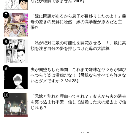
なたが理解できません Vol.5】
「嫁に問題があるから息子が目移りしたのよ！」義
母の驚きの見解に唖然…嫁の高学歴が原因だと主
張!?
「私が絶対に娘の可能性を開花させる…！」娘に高
額を注ぎ自分の夢を押しつけた母の大誤算
夫が闇堕ちした瞬間…これまで嫌味なヤツらが媚び
へつらう姿は滑稽だな！【母親ならすべてを許さな
いとダメですか？ Vol.28】
「元嫁と別れた理由ってそれ？」友人から夫の過去
を突っ込まれ不安…信じて結婚した夫の過去まで信
じれる？