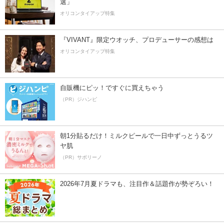
選」
オリコンタイアップ特集
『VIVANT』限定ウオッチ、プロデューサーの感想は
オリコンタイアップ特集
自販機にピッ！ですぐに買えちゃう
（PR）ジハンピ
朝1分貼るだけ！ミルクピールで一日中ずっとうるツ
ヤ肌
（PR）サボリーノ
2026年7月夏ドラマも、注目作＆話題作が勢ぞろい！