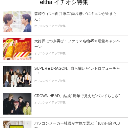
eltha イチオシ特集
森崎ウィン×向井康二“両片思い”にキュンが止まら
ん！
オリコンタイアップ特集
大好評につき再び！ファミマ名物45％増量キャンペ
ーン
オリコンタイアップ特集
SUPER★DRAGON、自ら描いた”レトロフューチャ
ー”
オリコンタイアップ特集
CROWN HEAD、結成1周年で見えた”バンドらしさ”
オリコンタイアップ特集
パソコンメーカー社員が本気で選ぶ「10万円台PC3