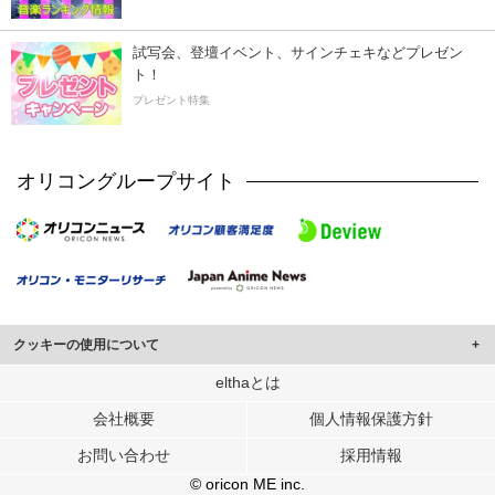
試写会、登壇イベント、サインチェキなどプレゼン
ト！
プレゼント特集
オリコングループサイト
クッキーの使用について
このサイトでは Cookie を使用して、ユーザーに合わせたコンテンツや広告の
elthaとは
表示、ソーシャル メディア機能の提供、広告の表示回数やクリック数の測定を
会社概要
個人情報保護方針
行っています。
また、ユーザーによるサイトの利用状況についても情報を収集し、ソーシャル
お問い合わせ
採用情報
メディアや広告配信、データ解析の各パートナーに提供しています。
各パートナーは、この情報とユーザーが各パートナーに提供した他の情報や、
© oricon ME inc.
ユーザーが各パートナーのサービスを使用したときに収集した他の情報を組み