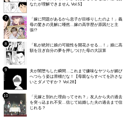
なたが理解できません Vol.5】
「嫁に問題があるから息子が目移りしたのよ！」義
母の驚きの見解に唖然…嫁の高学歴が原因だと主
張!?
「私が絶対に娘の可能性を開花させる…！」娘に高
額を注ぎ自分の夢を押しつけた母の大誤算
夫が闇堕ちした瞬間…これまで嫌味なヤツらが媚び
へつらう姿は滑稽だな！【母親ならすべてを許さな
いとダメですか？ Vol.28】
「元嫁と別れた理由ってそれ？」友人から夫の過去
を突っ込まれ不安…信じて結婚した夫の過去まで信
じれる？