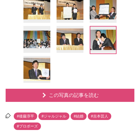
この写真の記事を読む
#後藤淳平
#ジャルジャル
#結婚
#吉本芸人
#プロポーズ