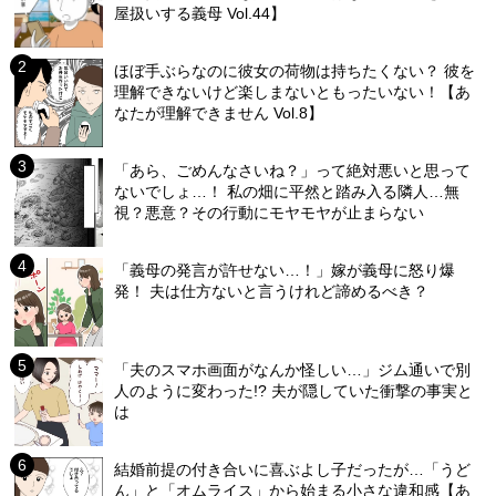
屋扱いする義母 Vol.44】
ほぼ手ぶらなのに彼女の荷物は持ちたくない？ 彼を
理解できないけど楽しまないともったいない！【あ
なたが理解できません Vol.8】
「あら、ごめんなさいね？」って絶対悪いと思って
ないでしょ…！ 私の畑に平然と踏み入る隣人…無
視？悪意？その行動にモヤモヤが止まらない
「義母の発言が許せない…！」嫁が義母に怒り爆
発！ 夫は仕方ないと言うけれど諦めるべき？
「夫のスマホ画面がなんか怪しい…」ジム通いで別
人のように変わった!? 夫が隠していた衝撃の事実と
は
結婚前提の付き合いに喜ぶよし子だったが…「うど
ん」と「オムライス」から始まる小さな違和感【あ