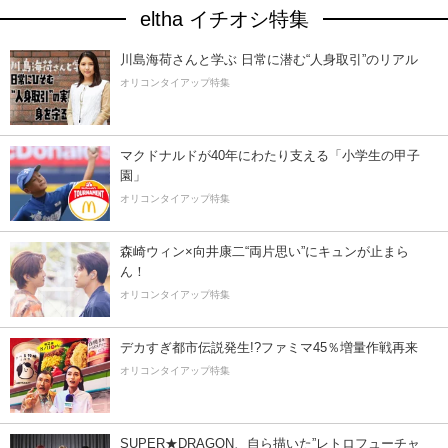
eltha イチオシ特集
川島海荷さんと学ぶ 日常に潜む“人身取引”のリアル
オリコンタイアップ特集
マクドナルドが40年にわたり支える「小学生の甲子
園」
オリコンタイアップ特集
森崎ウィン×向井康二“両片思い”にキュンが止まら
ん！
オリコンタイアップ特集
デカすぎ都市伝説発生!?ファミマ45％増量作戦再来
オリコンタイアップ特集
SUPER★DRAGON、自ら描いた”レトロフューチャ