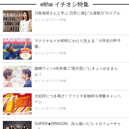
eltha イチオシ特集
川島海荷さんと学ぶ 日常に潜む“人身取引”のリアル
オリコンタイアップ特集
マクドナルドが40年にわたり支える「小学生の甲子
園」
オリコンタイアップ特集
森崎ウィン×向井康二“両片思い”にキュンが止まら
ん！
オリコンタイアップ特集
大好評につき再び！ファミマ名物45％増量キャンペ
ーン
オリコンタイアップ特集
SUPER★DRAGON、自ら描いた”レトロフューチャ