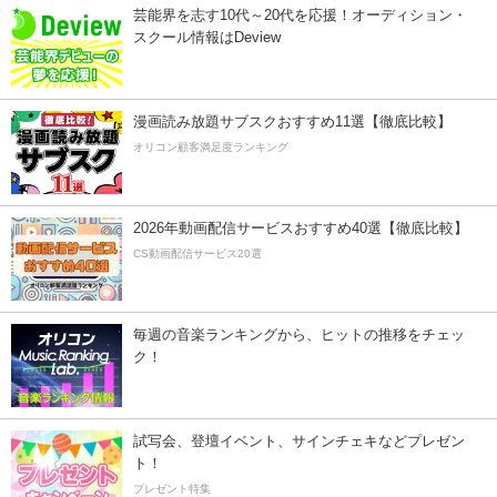
芸能界を志す10代～20代を応援！オーディション・
スクール情報はDeview
漫画読み放題サブスクおすすめ11選【徹底比較】
オリコン顧客満足度ランキング
2026年動画配信サービスおすすめ40選【徹底比較】
CS動画配信サービス20選
毎週の音楽ランキングから、ヒットの推移をチェッ
ク！
試写会、登壇イベント、サインチェキなどプレゼン
ト！
プレゼント特集