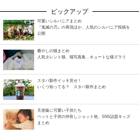
ピックアップ
可愛いシルバニアまとめ
『鬼滅の刃』の再現ほか、人気のシルバニア投稿を
公開
癒やしの猫まとめ
人気タレント猫、猫写真集…キュートな猫ズラリ
スタバ新作イッキ見せ！
いくつ知ってる？ スタバ新作まとめ
天使級に可愛い子供たち
ペットと子供の仲良しショット他、SNS話題キッズ
まとめ