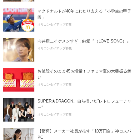
マクドナルドが40年にわたり支える「小学生の甲子
園」
オリコンタイアップ特集
向井康二イケメンすぎ！純愛『（LOVE SONG）』
オリコンタイアップ特集
お値段そのまま45％増量！ファミマ夏の大盤振る舞
い
オリコンタイアップ特集
SUPER★DRAGON、自ら描いた”レトロフューチャ
ー”
オリコンタイアップ特集
【驚愕】メーカー社員が推す「10万円台」神コスパ
PC