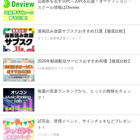
芸能界を志す10代～20代を応援！オーディション・
スクール情報はDeview
漫画読み放題サブスクおすすめ11選【徹底比較】
オリコン顧客満足度ランキング
2026年動画配信サービスおすすめ40選【徹底比較】
CS動画配信サービス20選
毎週の音楽ランキングから、ヒットの推移をチェッ
ク！
試写会、登壇イベント、サインチェキなどプレゼン
ト！
プレゼント特集