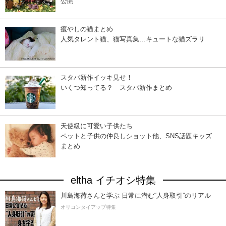
公開
癒やしの猫まとめ
人気タレント猫、猫写真集…キュートな猫ズラリ
スタバ新作イッキ見せ！
いくつ知ってる？ スタバ新作まとめ
天使級に可愛い子供たち
ペットと子供の仲良しショット他、SNS話題キッズ
まとめ
eltha イチオシ特集
川島海荷さんと学ぶ 日常に潜む“人身取引”のリアル
オリコンタイアップ特集