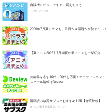
自販機にピッ！ですぐに買えちゃう
（PR）ジハンピ
2026年7月夏ドラマも、注目作＆話題作が勢ぞろい！
【夏アニメ2026】7月期夏の新アニメを一挙紹介！
芸能界を志す10代～20代を応援！オーディション・
スクール情報はDeview
漫画読み放題サブスクおすすめ11選【徹底比較】
オリコン顧客満足度ランキング