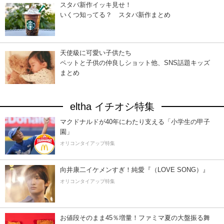
スタバ新作イッキ見せ！
いくつ知ってる？ スタバ新作まとめ
天使級に可愛い子供たち
ペットと子供の仲良しショット他、SNS話題キッズ
まとめ
eltha イチオシ特集
マクドナルドが40年にわたり支える「小学生の甲子
園」
オリコンタイアップ特集
向井康二イケメンすぎ！純愛『（LOVE SONG）』
オリコンタイアップ特集
お値段そのまま45％増量！ファミマ夏の大盤振る舞