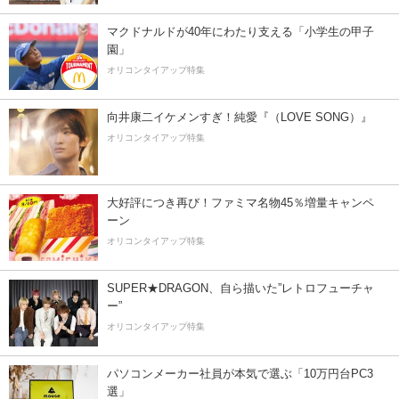
マクドナルドが40年にわたり支える「小学生の甲子
園」
オリコンタイアップ特集
向井康二イケメンすぎ！純愛『（LOVE SONG）』
オリコンタイアップ特集
大好評につき再び！ファミマ名物45％増量キャンペ
ーン
オリコンタイアップ特集
SUPER★DRAGON、自ら描いた”レトロフューチャ
ー”
オリコンタイアップ特集
パソコンメーカー社員が本気で選ぶ「10万円台PC3
選」