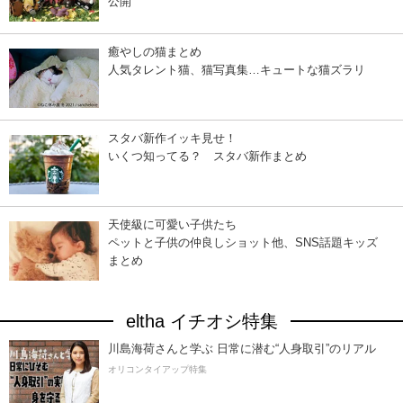
公開
癒やしの猫まとめ
人気タレント猫、猫写真集…キュートな猫ズラリ
スタバ新作イッキ見せ！
いくつ知ってる？ スタバ新作まとめ
天使級に可愛い子供たち
ペットと子供の仲良しショット他、SNS話題キッズ
まとめ
eltha イチオシ特集
川島海荷さんと学ぶ 日常に潜む“人身取引”のリアル
オリコンタイアップ特集