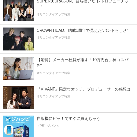
SUPER★DRAGON、自ら描いた”レトロフューチャ
ー”
オリコンタイアップ特集
CROWN HEAD、結成1周年で見えた”バンドらしさ”
オリコンタイアップ特集
【驚愕】メーカー社員が推す「10万円台」神コスパ
PC
オリコンタイアップ特集
『VIVANT』限定ウオッチ、プロデューサーの感想は
オリコンタイアップ特集
自販機にピッ！ですぐに買えちゃう
（PR）ジハンピ