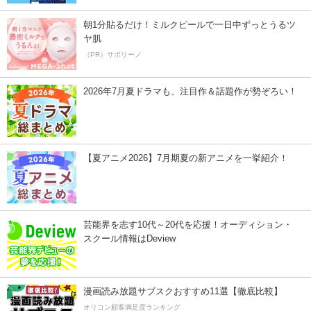
朝1分貼るだけ！ミルクピールで一日中ずっとうるツ
ヤ肌
（PR）サボリーノ
2026年7月夏ドラマも、注目作＆話題作が勢ぞろい！
【夏アニメ2026】7月期夏の新アニメを一挙紹介！
芸能界を志す10代～20代を応援！オーディション・
スクール情報はDeview
漫画読み放題サブスクおすすめ11選【徹底比較】
オリコン顧客満足度ランキング