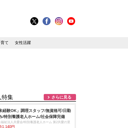
子育て
女性活躍
人特集
さらに見る
未経験OK」調理スタッフ/無資格可/日勤
み/特別養護老人ホーム/社会保障完備
会福祉法人共愛会/特別養護老人ホーム 第2共愛の里
1,140円