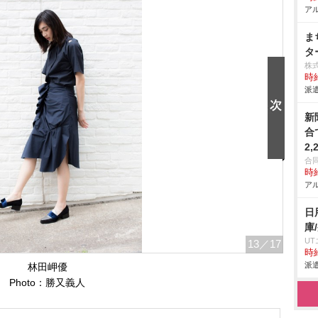
アル
ま
タ
株
時給
派遣
新
合
2,
合
時給
アル
日
庫
U
13
／17
時給
派遣
林田岬優
Photo：勝又義人