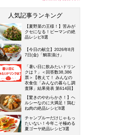
人気記事ランキング
【夏野菜の王様！】苦みが
クセになる！ピーマンの絶
品レシピ8選
【今日の献立】2026年8月
7日(金)「鯛茶漬け」
「暑い日に飲みたいドリン
クは？」＜回答数38,386
票＞【教えて！ みんなの
衣食住「みんなの暮らし調
査隊」結果発表 第614回】
【驚きのやわらかさ！】ヘ
ルシーなのに大満足！鶏む
ね肉の絶品レシピ8選
チャンプルーだけじゃもっ
たいない！今年こそ極める
夏ゴーヤ絶品レシピ3選