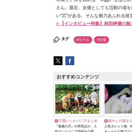
さん。最近、女優としても活動の場を
い“芯”がある、そんな魅力あふれる彼
> 【インタビュー特集】林田岬優の魅
タグ
#モデル
#女優
おすすめコンテンツ
可愛いシルバニアまとめ
癒やしの猫ま
『鬼滅の刃』の再現ほか、人
人気タレント猫、
気のシルバニア投稿を公開
キュートな猫ズラ