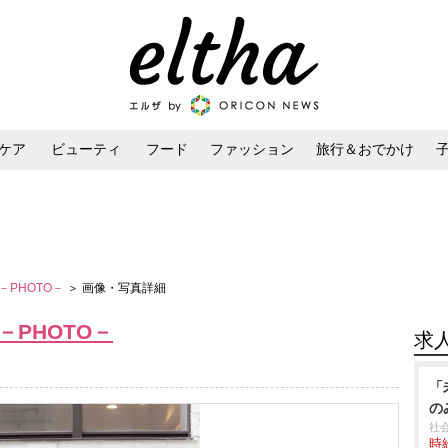
ケア
ビューティ
フード
ファッション
旅行＆おでかけ
ンケア
ダイエット・ボディケア
ヘアスタイル・ヘアアレンジ
iew－PHOTO－
＞ 画像・写真詳細
ew－PHOTO－
求
「
の
社
時給