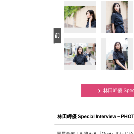
林田岬優 Spec
林田岬優 Special Interview－PHO
専属モデルを務める『Oggi』をは