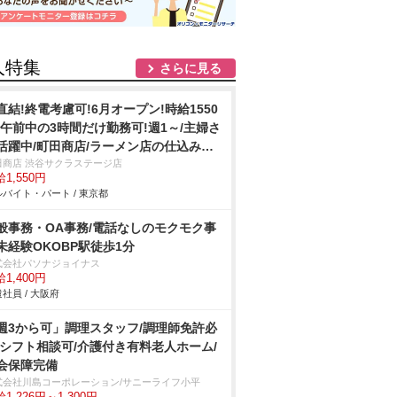
人特集
さらに見る
直結!終電考慮可!6月オープン!時給1550
!午前中の3時間だけ勤務可!週1～/主婦さ
活躍中/町田商店/ラーメン店の仕込み・
/406
田商店 渋谷サクラステージ店
1,550円
バイト・パート / 東京都
般事務・OA事務/電話なしのモクモク事
未経験OKOBP駅徒歩1分
式会社パソナジョイナス
1,400円
社員 / 大阪府
週3から可」調理スタッフ/調理師免許必
/シフト相談可/介護付き有料老人ホーム/
会保障完備
式会社川島コーポレーション/サニーライフ小平