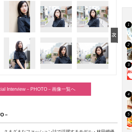
ial Interview－PHOTO－画像一覧へ
TO－
じめ、さまざまなファッション誌で活躍するモデル・林田岬優