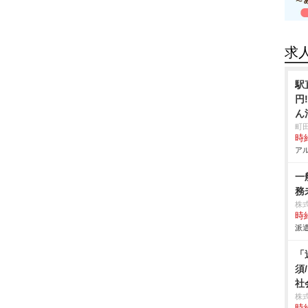
求
駅
円
ん
清掃
町
時給
アル
一
務
株
時給
派遣
「
須
社
株