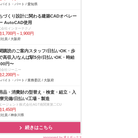
バイト・パート / 愛知県
ちづくり設計に関わる建築CADオペレー
ー AutoCAD使用
式会社インターテクノ
1,700円～1,900円
社員 / 大阪府
聞購読のご案内スタッフ/日払いOK・歩
で高収入/なんば駅5分/日払いOK・時給
200円〜
同会社ジーニー
2,200円～
バイト・パート / 業務委託 / 大阪府
用品・消費財の型替え・検査・組立・入
/寮完備/日払い/工場・製造
Tエージェント株式会社AGT南関東第二CU
1,450円
社員 / 神奈川県
続きはこちら
sponsored by 求人ボックス