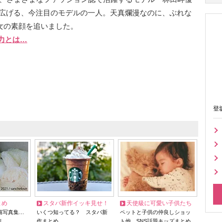
広げる、今注目のモデルの一人。天真爛漫なのに、ぶれな
女の素顔を追いました。
力とは…
登
とめ
スタバ新作イッキ見せ！
天使級に可愛い子供たち
猫写真集…
いくつ知ってる？ スタバ新
ペットと子供の仲良しショッ
リ
作まとめ
ト他、SNS話題キッズまとめ