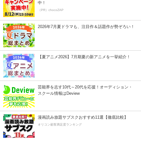
中！
（PR）chocoZAP
2026年7月夏ドラマも、注目作＆話題作が勢ぞろい！
【夏アニメ2026】7月期夏の新アニメを一挙紹介！
芸能界を志す10代～20代を応援！オーディション・
スクール情報はDeview
漫画読み放題サブスクおすすめ11選【徹底比較】
オリコン顧客満足度ランキング