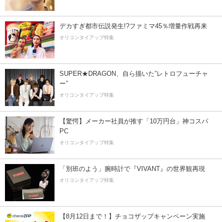
デカすぎ都市伝説発生!?ファミマ45％増量作戦再来
オリコンタイアップ特集
SUPER★DRAGON、自ら描いた”レトロフューチャ
ー”
オリコンタイアップ特集
【驚愕】メーカー社員が推す「10万円台」神コスパ
PC
オリコンタイアップ特集
「別班のよう」腕時計で『VIVANT』の世界観再現
オリコンタイアップ特集
【8月12日まで！】チョコザップキャンペーン実施