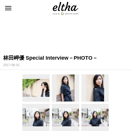
林田岬優 Special Interview－PHOTO－
2017-06-01