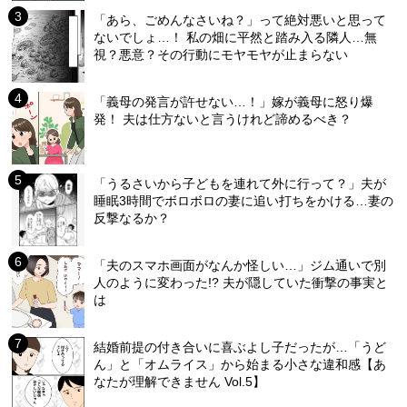
「あら、ごめんなさいね？」って絶対悪いと思って
ないでしょ…！ 私の畑に平然と踏み入る隣人…無
視？悪意？その行動にモヤモヤが止まらない
「義母の発言が許せない…！」嫁が義母に怒り爆
発！ 夫は仕方ないと言うけれど諦めるべき？
「うるさいから子どもを連れて外に行って？」夫が
睡眠3時間でボロボロの妻に追い打ちをかける…妻の
反撃なるか？
「夫のスマホ画面がなんか怪しい…」ジム通いで別
人のように変わった!? 夫が隠していた衝撃の事実と
は
結婚前提の付き合いに喜ぶよし子だったが…「うど
ん」と「オムライス」から始まる小さな違和感【あ
なたが理解できません Vol.5】