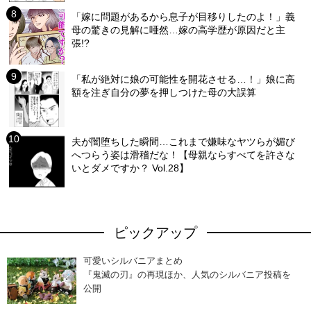
「嫁に問題があるから息子が目移りしたのよ！」義
母の驚きの見解に唖然…嫁の高学歴が原因だと主
張!?
「私が絶対に娘の可能性を開花させる…！」娘に高
額を注ぎ自分の夢を押しつけた母の大誤算
夫が闇堕ちした瞬間…これまで嫌味なヤツらが媚び
へつらう姿は滑稽だな！【母親ならすべてを許さな
いとダメですか？ Vol.28】
ピックアップ
可愛いシルバニアまとめ
『鬼滅の刃』の再現ほか、人気のシルバニア投稿を
公開