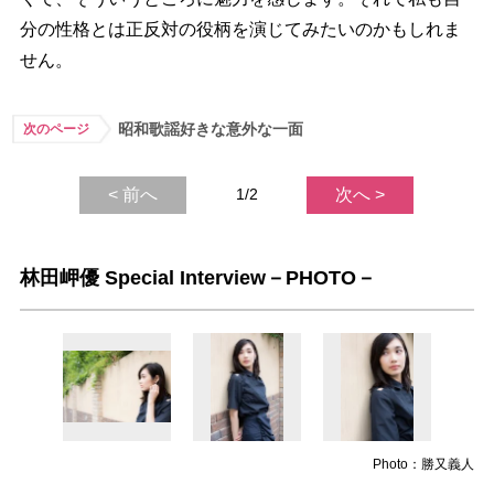
分の性格とは正反対の役柄を演じてみたいのかもしれま
せん。
昭和歌謡好きな意外な一面
次のページ
< 前へ
1/2
次へ >
林田岬優 Special Interview－PHOTO－
Photo：勝又義人