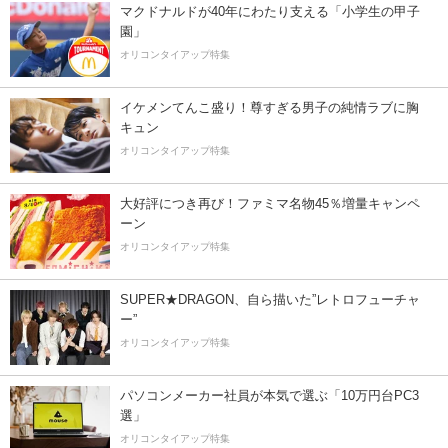
マクドナルドが40年にわたり支える「小学生の甲子
園」
オリコンタイアップ特集
イケメンてんこ盛り！尊すぎる男子の純情ラブに胸
キュン
オリコンタイアップ特集
大好評につき再び！ファミマ名物45％増量キャンペ
ーン
オリコンタイアップ特集
SUPER★DRAGON、自ら描いた”レトロフューチャ
ー”
オリコンタイアップ特集
パソコンメーカー社員が本気で選ぶ「10万円台PC3
選」
オリコンタイアップ特集