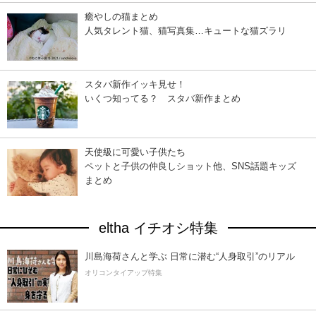
癒やしの猫まとめ
人気タレント猫、猫写真集…キュートな猫ズラリ
スタバ新作イッキ見せ！
いくつ知ってる？ スタバ新作まとめ
天使級に可愛い子供たち
ペットと子供の仲良しショット他、SNS話題キッズ
まとめ
eltha イチオシ特集
川島海荷さんと学ぶ 日常に潜む“人身取引”のリアル
オリコンタイアップ特集