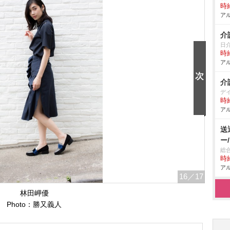
時給
アル
介
日
時給
アル
介
デ
時給
アル
送
ー
総
時給
アル
16
／17
林田岬優
Photo：勝又義人