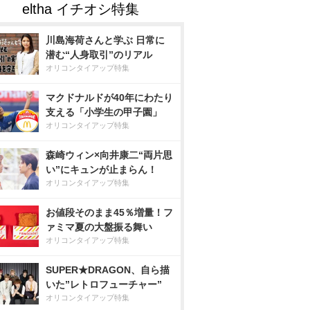
川島海荷さんと学ぶ 日常に
潜む“人身取引”のリアル
オリコンタイアップ特集
マクドナルドが40年にわたり
支える「小学生の甲子園」
オリコンタイアップ特集
森崎ウィン×向井康二“両片思
い”にキュンが止まらん！
オリコンタイアップ特集
お値段そのまま45％増量！フ
ァミマ夏の大盤振る舞い
オリコンタイアップ特集
SUPER★DRAGON、自ら描
いた”レトロフューチャー”
オリコンタイアップ特集