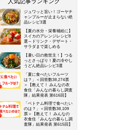
人気記事ランキング
ジュワッと旨い！ゴーヤチ
ャンプルーが止まらない絶
品レシピ3選
【夏の水分・栄養補給に】
スイカのアレンジレシピ8
選～ドリンク・デザート・
サラダまで楽しめる
【暑い日の救世主！】つる
っとさっぱり！夏の冷やし
うどん絶品レシピ3選
「夏に食べたいフルーツ
は？」＜回答数38,274票
＞【教えて！ みんなの衣
食住「みんなの暮らし調査
隊」結果発表 第616回】
「ベトナム料理で食べたい
のは？」＜回答数38,109
票＞【教えて！ みんなの
衣食住「みんなの暮らし調
査隊」結果発表 第615回】