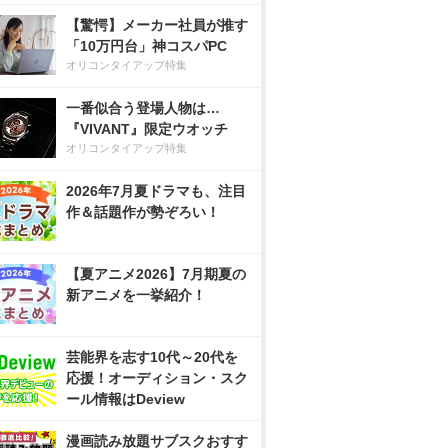
【驚愕】メーカー社員が推す
「10万円台」神コスパPC
オリコンタイアップ特集
一番似合う登場人物は…
『VIVANT』限定ウオッチ
オリコンタイアップ特集
2026年7月夏ドラマも、注目
作＆話題作が勢ぞろい！
【夏アニメ2026】7月期夏の
新アニメを一挙紹介！
芸能界を志す10代～20代を
応援！オーディション・スク
ール情報はDeview
漫画読み放題サブスクおすす