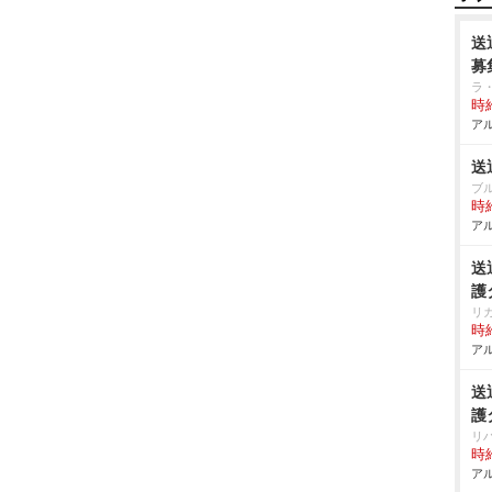
送
募
ラ
時給
アル
送
ブ
時給
アル
送
護
リ
時給
アル
送
護
リ
時給
アル