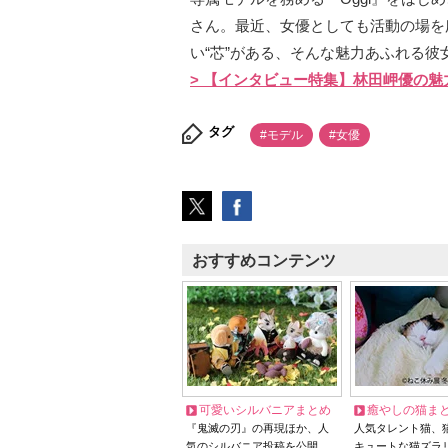
さん。最近、女優としても活動の場を
い“芯”がある、そんな魅力あふれる彼
> 【インタビュー特集】林田岬優の魅
タグ
#モデル
#女優
おすすめコンテンツ
可愛いシルバニアまとめ
癒やしの猫ま
『鬼滅の刃』の再現ほか、人
人気タレント猫、
気のシルバニア投稿を公開
キュートな猫ズラ