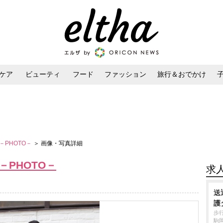
ケア
ビューティ
フード
ファッション
旅行＆おでかけ
ンケア
ダイエット・ボディケア
ヘアスタイル・ヘアアレンジ
iew－PHOTO－
＞ 画像・写真詳細
ew－PHOTO－
求
送
護
歩
駒