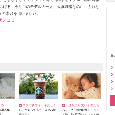
広げる、今注目のモデルの一人。天真爛漫なのに、ぶれな
女の素顔を追いました。
力とは…
登
とめ
スタバ新作イッキ見せ！
天使級に可愛い子供たち
猫写真集…
いくつ知ってる？ スタバ新
ペットと子供の仲良しショッ
リ
作まとめ
ト他、SNS話題キッズまとめ