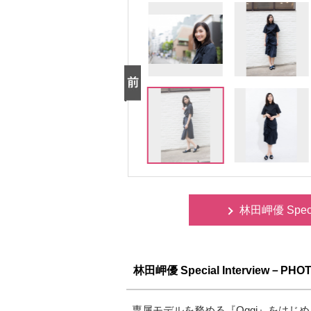
林田岬優 Spec
林田岬優 Special Interview－PHO
専属モデルを務める『Oggi』をは