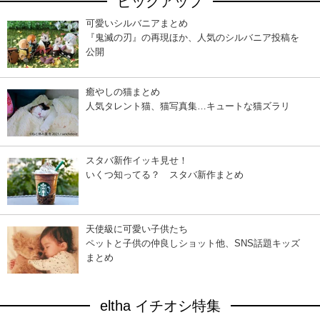
ピックアップ
可愛いシルバニアまとめ
『鬼滅の刃』の再現ほか、人気のシルバニア投稿を
公開
癒やしの猫まとめ
人気タレント猫、猫写真集…キュートな猫ズラリ
スタバ新作イッキ見せ！
いくつ知ってる？ スタバ新作まとめ
天使級に可愛い子供たち
ペットと子供の仲良しショット他、SNS話題キッズ
まとめ
eltha イチオシ特集