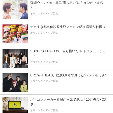
森崎ウィン×向井康二“両片思い”にキュンが止まら
ん！
オリコンタイアップ特集
デカすぎ都市伝説発生!?ファミマ45％増量作戦再来
オリコンタイアップ特集
SUPER★DRAGON、自ら描いた”レトロフューチャ
ー”
オリコンタイアップ特集
CROWN HEAD、結成1周年で見えた”バンドらしさ”
オリコンタイアップ特集
パソコンメーカー社員が本気で選ぶ「10万円台PC3
選」
オリコンタイアップ特集