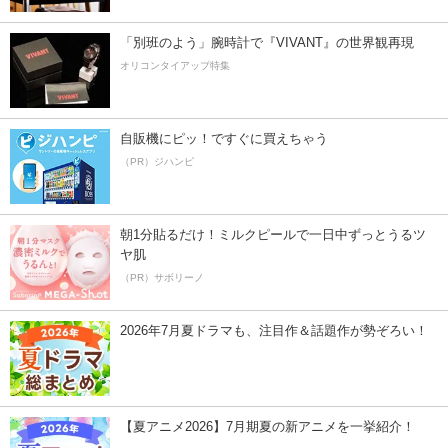
「別班のよう」腕時計で『VIVANT』の世界観再現
オリコンタイアップ特集
自販機にピッ！ですぐに買えちゃう
（PR）ジハンピ
朝1分貼るだけ！ミルクピールで一日中ずっとうるツ
ヤ肌
（PR）サボリーノ
2026年7月夏ドラマも、注目作＆話題作が勢ぞろい！
【夏アニメ2026】7月期夏の新アニメを一挙紹介！