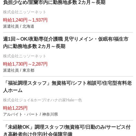
負担少なめ/室蘭市内に勤務地多数 2カ月～長期
株式会社ニッソーネット
時給1,240円～1,937円
派遣社員 / 北海道
週1回～OK/夜勤専従介護職 見守りメイン・仮眠有/福生市
内に勤務地多数 2カ月～長期
株式会社ニッソーネット
時給1,730円～2,287円
派遣社員 / 東京都
「福祉調理スタッフ」無資格可/シフト相談可/住宅型有料老
人ホーム
株式会社ジョイ&ホープ/オハナの家Hale一色
時給1,225円
アルバイト・パート / 神奈川県
「未経験OK」調理スタッフ/無資格可/日勤のみ/サービス付
き高齢者向け住宅/社会保障完備