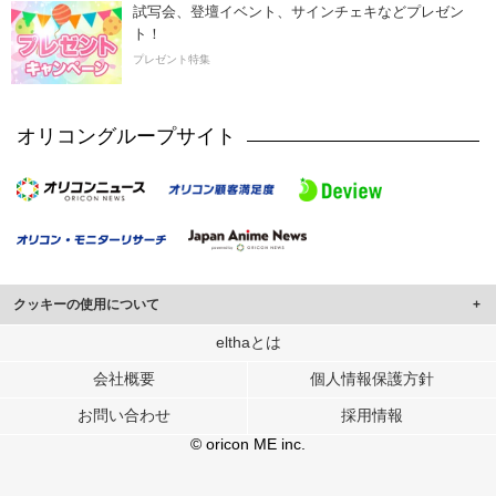
試写会、登壇イベント、サインチェキなどプレゼン
ト！
プレゼント特集
オリコングループサイト
クッキーの使用について
このサイトでは Cookie を使用して、ユーザーに合わせたコンテンツや広告の
elthaとは
表示、ソーシャル メディア機能の提供、広告の表示回数やクリック数の測定を
会社概要
個人情報保護方針
行っています。
また、ユーザーによるサイトの利用状況についても情報を収集し、ソーシャル
お問い合わせ
採用情報
メディアや広告配信、データ解析の各パートナーに提供しています。
各パートナーは、この情報とユーザーが各パートナーに提供した他の情報や、
© oricon ME inc.
ユーザーが各パートナーのサービスを使用したときに収集した他の情報を組み
合わせて使用することがあります。