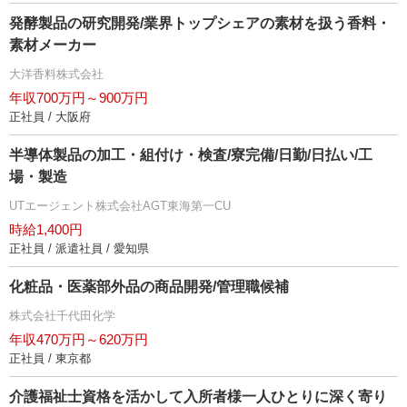
発酵製品の研究開発/業界トップシェアの素材を扱う香料・
素材メーカー
大洋香料株式会社
年収700万円～900万円
正社員 / 大阪府
半導体製品の加工・組付け・検査/寮完備/日勤/日払い/工
場・製造
UTエージェント株式会社AGT東海第一CU
時給1,400円
正社員 / 派遣社員 / 愛知県
化粧品・医薬部外品の商品開発/管理職候補
株式会社千代田化学
年収470万円～620万円
正社員 / 東京都
介護福祉士資格を活かして入所者様一人ひとりに深く寄り