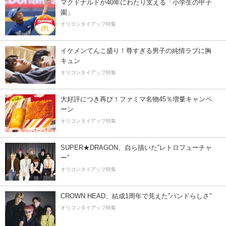
マクドナルドが40年にわたり支える「小学生の甲子
園」
オリコンタイアップ特集
イケメンてんこ盛り！尊すぎる男子の純情ラブに胸
キュン
オリコンタイアップ特集
大好評につき再び！ファミマ名物45％増量キャンペ
ーン
オリコンタイアップ特集
SUPER★DRAGON、自ら描いた”レトロフューチャ
ー”
オリコンタイアップ特集
CROWN HEAD、結成1周年で見えた”バンドらしさ”
オリコンタイアップ特集