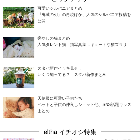
可愛いシルバニアまとめ
『鬼滅の刃』の再現ほか、人気のシルバニア投稿を
公開
癒やしの猫まとめ
人気タレント猫、猫写真集…キュートな猫ズラリ
スタバ新作イッキ見せ！
いくつ知ってる？ スタバ新作まとめ
天使級に可愛い子供たち
ペットと子供の仲良しショット他、SNS話題キッズ
まとめ
eltha イチオシ特集