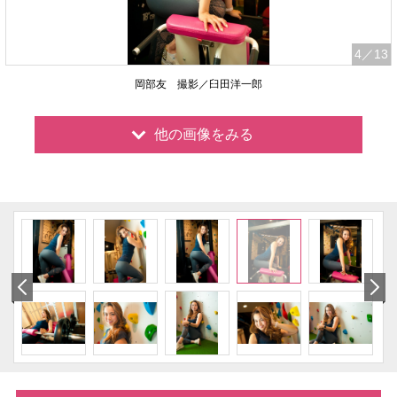
4
／13
岡部友 撮影／臼田洋一郎
他の画像をみる