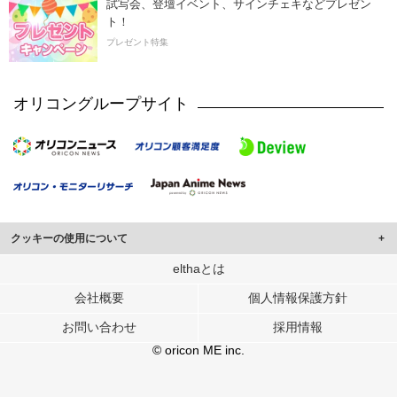
試写会、登壇イベント、サインチェキなどプレゼン
ト！
プレゼント特集
オリコングループサイト
クッキーの使用について
このサイトでは Cookie を使用して、ユーザーに合わせたコンテンツや広告の
elthaとは
表示、ソーシャル メディア機能の提供、広告の表示回数やクリック数の測定を
会社概要
個人情報保護方針
行っています。
また、ユーザーによるサイトの利用状況についても情報を収集し、ソーシャル
お問い合わせ
採用情報
メディアや広告配信、データ解析の各パートナーに提供しています。
各パートナーは、この情報とユーザーが各パートナーに提供した他の情報や、
© oricon ME inc.
ユーザーが各パートナーのサービスを使用したときに収集した他の情報を組み
合わせて使用することがあります。