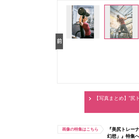
【写真まとめ】”尻
『美尻トレー
画像の特集はこちら
幻想」』特集