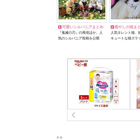
可愛いシルバニアまとめ
癒やしの猫ま
『鬼滅の刃』の再現ほか、人
人気タレント猫、
気のシルバニア投稿を公開
キュートな猫ズラ
P R