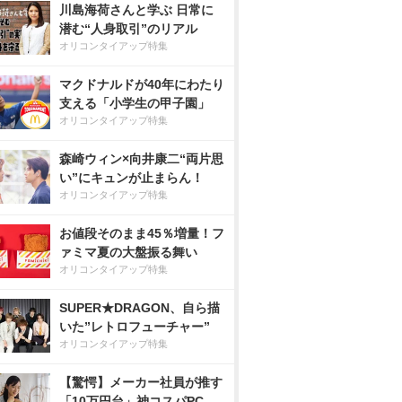
川島海荷さんと学ぶ 日常に
潜む“人身取引”のリアル
オリコンタイアップ特集
マクドナルドが40年にわたり
支える「小学生の甲子園」
オリコンタイアップ特集
森崎ウィン×向井康二“両片思
い”にキュンが止まらん！
オリコンタイアップ特集
お値段そのまま45％増量！フ
ァミマ夏の大盤振る舞い
オリコンタイアップ特集
SUPER★DRAGON、自ら描
いた”レトロフューチャー”
オリコンタイアップ特集
【驚愕】メーカー社員が推す
「10万円台」神コスパPC