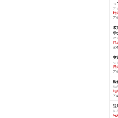
ッ
ア
時給
アル
装
学
W
時給
派遣
交
セ
日給
アル
軽
株
時給
アル
送
株
時給