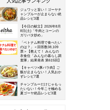
人気記事ランキング
ジュワッと旨い！ゴーヤチ
ャンプルーが止まらない絶
品レシピ3選
【今日の献立】2026年8月
8日(土)「牛肉とコーンの
ガリバタ炒め」
「ベトナム料理で食べたい
のは？」＜回答数38,109
票＞【教えて！ みんなの
衣食住「みんなの暮らし調
査隊」結果発表 第615回】
【キャベツ×豚バラ肉】ご
飯が止まらない！人気おか
ずレシピ7選
チャンプルーだけじゃもっ
たいない！今年こそ極める
夏ゴーヤ絶品レシピ3選