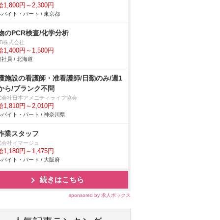
1,800円～2,300円
バイト・パート / 東京都
物のPCR検査/化学分析
DB株式会社
1,400円～1,500円
社員 / 北海道
護施設の看護師・准看護師/日勤のみ/週1
から/ブランク不問
式会社日本アメニティライフ協会
1,810円～2,010円
バイト・パート / 神奈川県
作業スタッフ
式会社イマージュ
1,180円～1,475円
バイト・パート / 大阪府
続きはこちら
sponsored by 求人ボックス