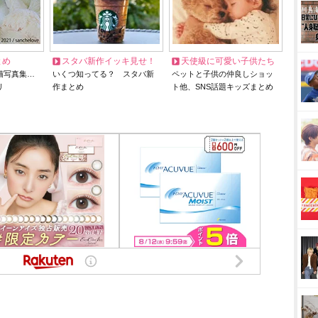
とめ
スタバ新作イッキ見せ！
天使級に可愛い子供たち
猫写真集…
いくつ知ってる？ スタバ新
ペットと子供の仲良しショッ
リ
作まとめ
ト他、SNS話題キッズまとめ