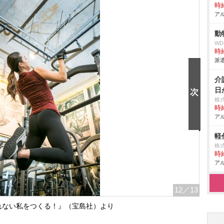
時給
アル
動
W
時給
派遣
介
日
株
時給
アル
軽
株
時給
アル
12
／13
れない私をつくる！』（宝島社）より