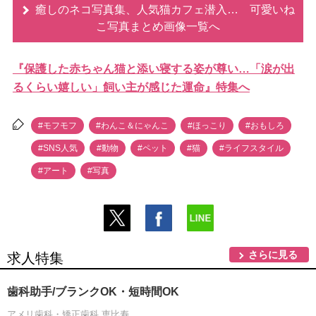
癒しのネコ写真集、人気猫カフェ潜入… 可愛いね
こ写真まとめ画像一覧へ
『保護した赤ちゃん猫と添い寝する姿が尊い…「涙が出
るくらい嬉しい」飼い主が感じた運命』特集へ
#モフモフ
#わんこ＆にゃんこ
#ほっこり
#おもしろ
#SNS人気
#動物
#ペット
#猫
#ライフスタイル
#アート
#写真
さらに見る
求人特集
歯科助手/ブランクOK・短時間OK
アメリ歯科・矯正歯科 恵比寿