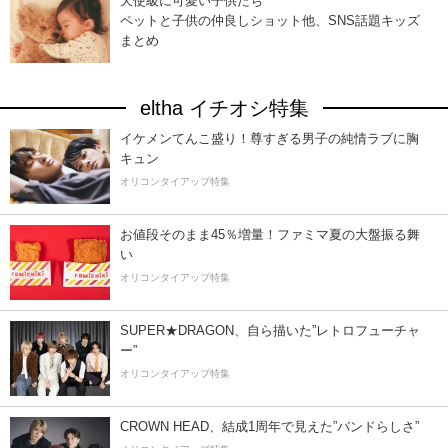
天使級に可愛い子供たち
ペットと子供の仲良しショット他、SNS話題キッズ
まとめ
eltha イチオシ特集
イケメンてんこ盛り！尊すぎる男子の純情ラブに胸
キュン
オリコンタイアップ特集
お値段そのまま45％増量！ファミマ夏の大盤振る舞
い
オリコンタイアップ特集
SUPER★DRAGON、自ら描いた”レトロフューチャ
ー”
オリコンタイアップ特集
CROWN HEAD、結成1周年で見えた”バンドらしさ”