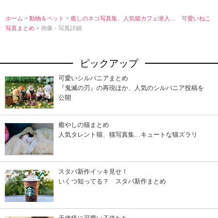
ホーム
>
動物＆ペット
>
癒しのネコ写真集、人気猫カフェ潜入… 可愛いねこ
写真まとめ
> 画像・写真詳細
ピックアップ
可愛いシルバニアまとめ
『鬼滅の刃』の再現ほか、人気のシルバニア投稿を
公開
癒やしの猫まとめ
人気タレント猫、猫写真集…キュートな猫ズラリ
スタバ新作イッキ見せ！
いくつ知ってる？ スタバ新作まとめ