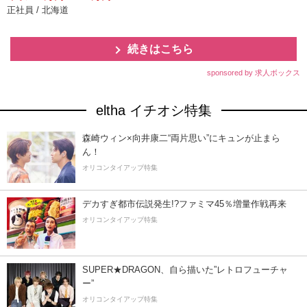
正社員 / 北海道
続きはこちら
sponsored by 求人ボックス
eltha イチオシ特集
森崎ウィン×向井康二“両片思い”にキュンが止まら
ん！
オリコンタイアップ特集
デカすぎ都市伝説発生!?ファミマ45％増量作戦再来
オリコンタイアップ特集
SUPER★DRAGON、自ら描いた”レトロフューチャ
ー”
オリコンタイアップ特集