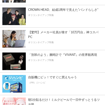
CROWN HEAD、結成1周年で見えた”バンドらしさ”
オリコンタイアップ特集
【驚愕】メーカー社員が推す「10万円台」神コスパ
PC
オリコンタイアップ特集
「別班のよう」腕時計で『VIVANT』の世界観再現
オリコンタイアップ特集
自販機にピッ！ですぐに買えちゃう
（PR）ジハンピ
朝1分貼るだけ！ミルクピールで一日中ずっとうるツ
ヤ肌