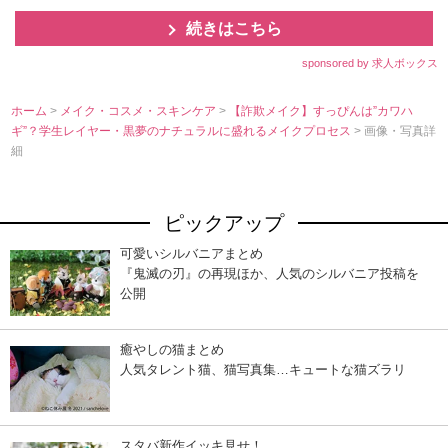
続きはこちら
sponsored by 求人ボックス
ホーム
>
メイク・コスメ・スキンケア
>
【詐欺メイク】すっぴんは”カワハ
ギ”？学生レイヤー・黒夢のナチュラルに盛れるメイクプロセス
> 画像・写真詳
細
ピックアップ
可愛いシルバニアまとめ
『鬼滅の刃』の再現ほか、人気のシルバニア投稿を
公開
癒やしの猫まとめ
人気タレント猫、猫写真集…キュートな猫ズラリ
スタバ新作イッキ見せ！