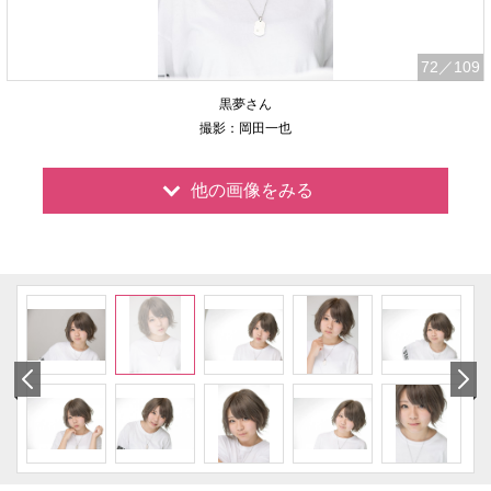
72
／109
黒夢さん
撮影：岡田一也
他の画像をみる