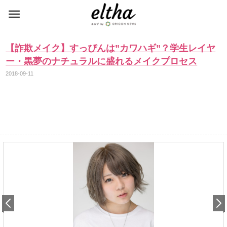
【詐欺メイク】すっぴんは”カワハギ”？学生レイヤ
ー・黒夢のナチュラルに盛れるメイクプロセス
2018-09-11