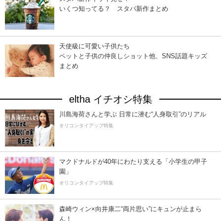
いくつ知ってる？ スタバ新作まとめ
天使級に可愛い子供たち
ペットと子供の仲良しショット他、SNS話題キッズ
まとめ
eltha イチオシ特集
川島海荷さんと学ぶ 日常に潜む“人身取引”のリアル
オリコンタイアップ特集
マクドナルドが40年にわたり支える「小学生の甲子
園」
オリコンタイアップ特集
森崎ウィン×向井康二“両片思い”にキュンが止まら
ん！