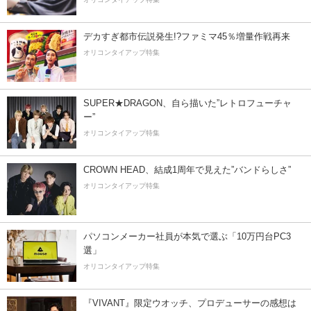
デカすぎ都市伝説発生!?ファミマ45％増量作戦再来
オリコンタイアップ特集
SUPER★DRAGON、自ら描いた”レトロフューチャ
ー”
オリコンタイアップ特集
CROWN HEAD、結成1周年で見えた”バンドらしさ”
オリコンタイアップ特集
パソコンメーカー社員が本気で選ぶ「10万円台PC3
選」
オリコンタイアップ特集
『VIVANT』限定ウオッチ、プロデューサーの感想は