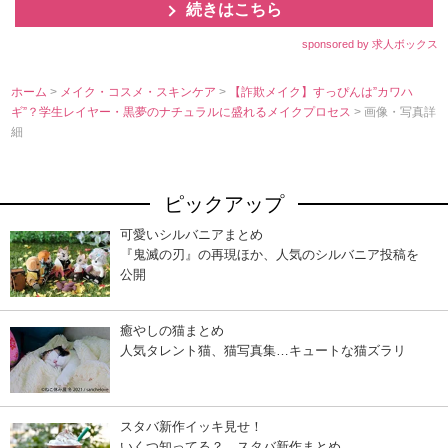
続きはこちら
sponsored by 求人ボックス
ホーム
>
メイク・コスメ・スキンケア
>
【詐欺メイク】すっぴんは”カワハ
ギ”？学生レイヤー・黒夢のナチュラルに盛れるメイクプロセス
> 画像・写真詳
細
ピックアップ
可愛いシルバニアまとめ
『鬼滅の刃』の再現ほか、人気のシルバニア投稿を
公開
癒やしの猫まとめ
人気タレント猫、猫写真集…キュートな猫ズラリ
スタバ新作イッキ見せ！
いくつ知ってる？ スタバ新作まとめ