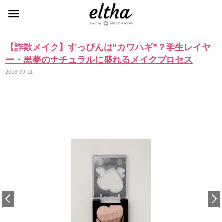
【詐欺メイク】すっぴんは”カワハギ”？学生レイヤ
ー・黒夢のナチュラルに盛れるメイクプロセス
2018-09-11