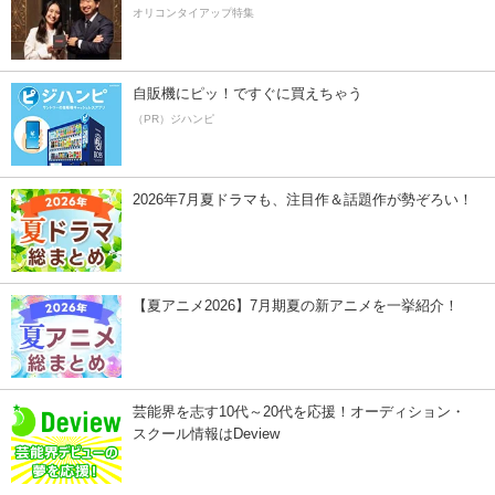
オリコンタイアップ特集
自販機にピッ！ですぐに買えちゃう
（PR）ジハンピ
2026年7月夏ドラマも、注目作＆話題作が勢ぞろい！
【夏アニメ2026】7月期夏の新アニメを一挙紹介！
芸能界を志す10代～20代を応援！オーディション・
スクール情報はDeview