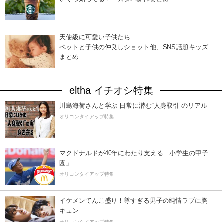
天使級に可愛い子供たち
ペットと子供の仲良しショット他、SNS話題キッズ
まとめ
eltha イチオシ特集
川島海荷さんと学ぶ 日常に潜む“人身取引”のリアル
オリコンタイアップ特集
マクドナルドが40年にわたり支える「小学生の甲子
園」
オリコンタイアップ特集
イケメンてんこ盛り！尊すぎる男子の純情ラブに胸
キュン
オリコンタイアップ特集