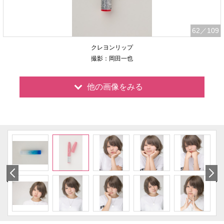
62
／109
クレヨンリップ
撮影：岡田一也
他の画像をみる