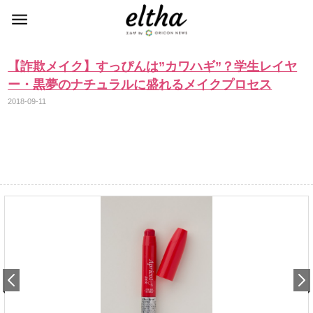
【詐欺メイク】すっぴんは”カワハギ”？学生レイヤ
ー・黒夢のナチュラルに盛れるメイクプロセス
2018-09-11