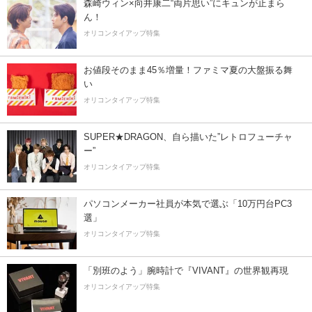
森崎ウィン×向井康二“両片思い”にキュンが止まら
ん！
オリコンタイアップ特集
お値段そのまま45％増量！ファミマ夏の大盤振る舞
い
オリコンタイアップ特集
SUPER★DRAGON、自ら描いた”レトロフューチャ
ー”
オリコンタイアップ特集
パソコンメーカー社員が本気で選ぶ「10万円台PC3
選」
オリコンタイアップ特集
「別班のよう」腕時計で『VIVANT』の世界観再現
オリコンタイアップ特集