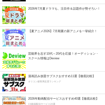
2026年7月夏ドラマも、注目作＆話題作が勢ぞろい！
【夏アニメ2026】7月期夏の新アニメを一挙紹介！
芸能界を志す10代～20代を応援！オーディション・
スクール情報はDeview
漫画読み放題サブスクおすすめ11選【徹底比較】
オリコン顧客満足度ランキング
2026年動画配信サービスおすすめ40選【徹底比較】
CS動画配信サービス20選