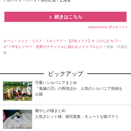
アルバイト・パート / 契約社員 / 北海道
続きはこちら
sponsored by 求人ボックス
ホーム
>
メイク・コスメ・スキンケア
>
【詐欺メイク】すっぴんは”カワハ
ギ”？学生レイヤー・黒夢のナチュラルに盛れるメイクプロセス
> 画像・写真詳
細
ピックアップ
可愛いシルバニアまとめ
『鬼滅の刃』の再現ほか、人気のシルバニア投稿を
公開
癒やしの猫まとめ
人気タレント猫、猫写真集…キュートな猫ズラリ