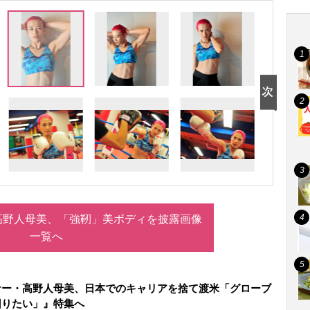
高野人母美、「強靭」美ボディを披露画像
一覧へ
サー・高野人母美、日本でのキャリアを捨て渡米「グローブ
回りたい」』特集へ