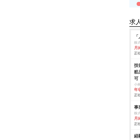
求
「
株
月
正社
技
粧
可
小
年
正社
事
株式
月給
正社
経