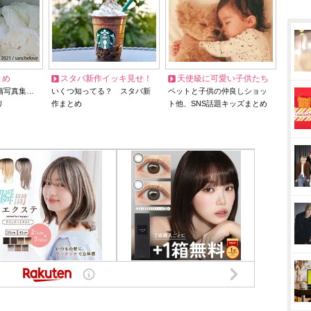
とめ
スタバ新作イッキ見せ！
天使級に可愛い子供たち
猫写真集…
いくつ知ってる？ スタバ新
ペットと子供の仲良しショッ
リ
作まとめ
ト他、SNS話題キッズまとめ