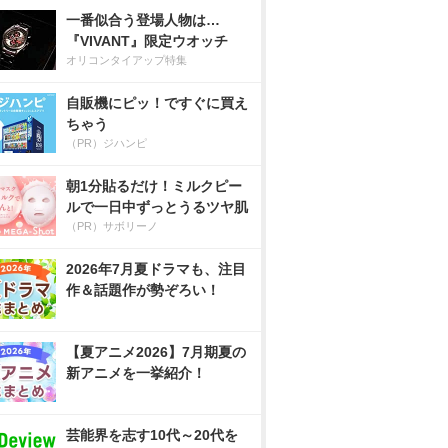
一番似合う登場人物は…
『VIVANT』限定ウオッチ
オリコンタイアップ特集
自販機にピッ！ですぐに買え
ちゃう
（PR）ジハンピ
朝1分貼るだけ！ミルクピー
ルで一日中ずっとうるツヤ肌
（PR）サボリーノ
2026年7月夏ドラマも、注目
作＆話題作が勢ぞろい！
【夏アニメ2026】7月期夏の
新アニメを一挙紹介！
芸能界を志す10代～20代を