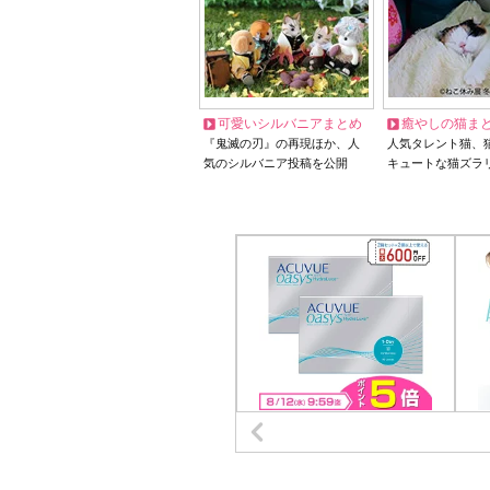
可愛いシルバニアまとめ
癒やしの猫ま
『鬼滅の刃』の再現ほか、人
人気タレント猫、
気のシルバニア投稿を公開
キュートな猫ズラ