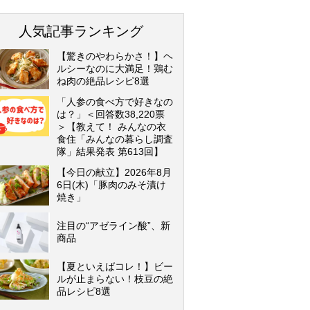
人気記事ランキング
【驚きのやわらかさ！】ヘ
ルシーなのに大満足！鶏む
ね肉の絶品レシピ8選
「人参の食べ方で好きなの
は？」＜回答数38,220票
＞【教えて！ みんなの衣
食住「みんなの暮らし調査
隊」結果発表 第613回】
【今日の献立】2026年8月
6日(木)「豚肉のみそ漬け
焼き」
注目の“アゼライン酸”、新
商品
【夏といえばコレ！】ビー
ルが止まらない！枝豆の絶
品レシピ8選