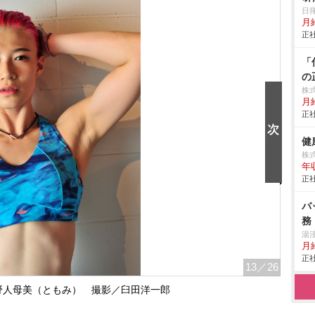
日
月給
正社
「
の
株
月
正社
健
株
年
正社
バ
務
湯
月給
正社
13
／26
野人母美（ともみ） 撮影／臼田洋一郎