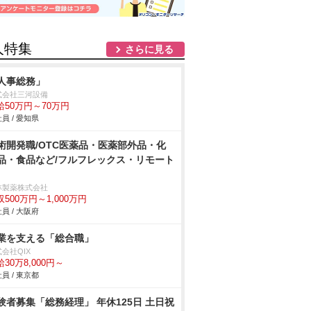
人特集
さらに見る
人事総務」
式会社三河設備
給50万円～70万円
員 / 愛知県
術開発職/OTC医薬品・医薬部外品・化
品・食品など/フルフレックス・リモート
林製薬株式会社
収500万円～1,000万円
員 / 大阪府
業を支える「総合職」
会社QIX
30万8,000円～
員 / 東京都
験者募集「総務経理」 年休125日 土日祝