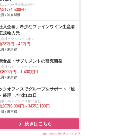
揮ユニバーサル株式会社
31万4,500円～
員 / 神奈川県
仕入企画」希少なファインワイン生産者
正規輸入元
式会社ヴァンパッシオン
給28万円～42万円
員 / 東京都
康食品・サプリメントの研究開発
式会社ベイコスメティックス
収800万円～1,400万円
員 / 東京都
ックオフィスでグループをサポート「総
・経理」/年休121日
淺ホールディングス株式会社
26万6,000円～34万2,100円
員 / 東京都
続きはこちら
sponsored by 求人ボックス