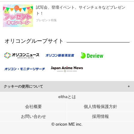
試写会、登壇イベント、サインチェキなどプレゼン
ト！
プレゼント特集
オリコングループサイト
クッキーの使用について
このサイトでは Cookie を使用して、ユーザーに合わせたコンテンツや広告の
elthaとは
表示、ソーシャル メディア機能の提供、広告の表示回数やクリック数の測定を
会社概要
個人情報保護方針
行っています。
また、ユーザーによるサイトの利用状況についても情報を収集し、ソーシャル
お問い合わせ
採用情報
メディアや広告配信、データ解析の各パートナーに提供しています。
各パートナーは、この情報とユーザーが各パートナーに提供した他の情報や、
© oricon ME inc.
ユーザーが各パートナーのサービスを使用したときに収集した他の情報を組み
合わせて使用することがあります。