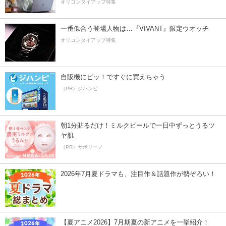
オリコンタイアップ特集
一番似合う登場人物は…『VIVANT』限定ウオッチ
オリコンタイアップ特集
自販機にピッ！ですぐに買えちゃう
（PR）ジハンピ
朝1分貼るだけ！ミルクピールで一日中ずっとうるツ
ヤ肌
（PR）サボリーノ
2026年7月夏ドラマも、注目作＆話題作が勢ぞろい！
【夏アニメ2026】7月期夏の新アニメを一挙紹介！