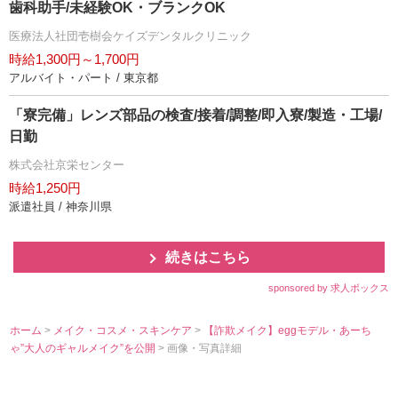
歯科助手/未経験OK・ブランクOK
医療法人社団壱樹会ケイズデンタルクリニック
時給1,300円～1,700円
アルバイト・パート / 東京都
「寮完備」レンズ部品の検査/接着/調整/即入寮/製造・工場/
日勤
株式会社京栄センター
時給1,250円
派遣社員 / 神奈川県
続きはこちら
sponsored by 求人ボックス
ホーム
>
メイク・コスメ・スキンケア
>
【詐欺メイク】eggモデル・あーち
ゃ”大人のギャルメイク”を公開
> 画像・写真詳細