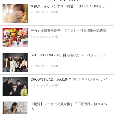
向井康二イケメンすぎ！純愛『（LOVE SONG）』
オリコンタイアップ特集
デカすぎ都市伝説発生!?ファミマ45％増量作戦再来
オリコンタイアップ特集
SUPER★DRAGON、自ら描いた”レトロフューチャ
ー”
オリコンタイアップ特集
CROWN HEAD、結成1周年で見えた”バンドらしさ”
オリコンタイアップ特集
【驚愕】メーカー社員が推す「10万円台」神コスパ
PC