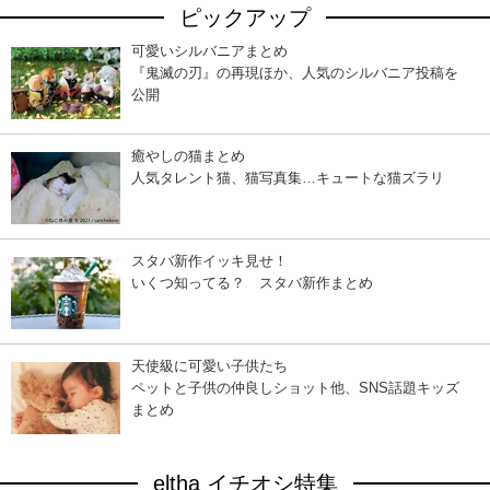
ピックアップ
可愛いシルバニアまとめ
『鬼滅の刃』の再現ほか、人気のシルバニア投稿を
公開
癒やしの猫まとめ
人気タレント猫、猫写真集…キュートな猫ズラリ
スタバ新作イッキ見せ！
いくつ知ってる？ スタバ新作まとめ
天使級に可愛い子供たち
ペットと子供の仲良しショット他、SNS話題キッズ
まとめ
eltha イチオシ特集