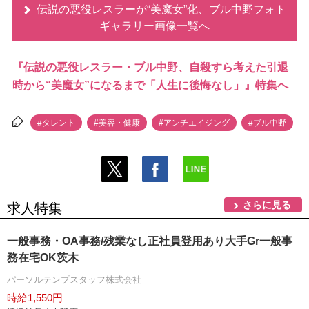
伝説の悪役レスラーが“美魔女”化、ブル中野フォト
ギャラリー画像一覧へ
『伝説の悪役レスラー・ブル中野、自殺すら考えた引退
時から“美魔女”になるまで「人生に後悔なし」』特集へ
#タレント
#美容・健康
#アンチエイジング
#ブル中野
さらに見る
求人特集
一般事務・OA事務/残業なし正社員登用あり大手Gr一般事
務在宅OK茨木
パーソルテンプスタッフ株式会社
時給1,550円