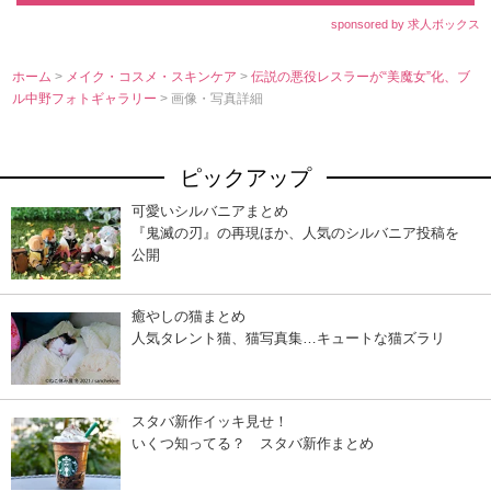
sponsored by 求人ボックス
ホーム
>
メイク・コスメ・スキンケア
>
伝説の悪役レスラーが“美魔女”化、ブ
ル中野フォトギャラリー
> 画像・写真詳細
ピックアップ
可愛いシルバニアまとめ
『鬼滅の刃』の再現ほか、人気のシルバニア投稿を
公開
癒やしの猫まとめ
人気タレント猫、猫写真集…キュートな猫ズラリ
スタバ新作イッキ見せ！
いくつ知ってる？ スタバ新作まとめ