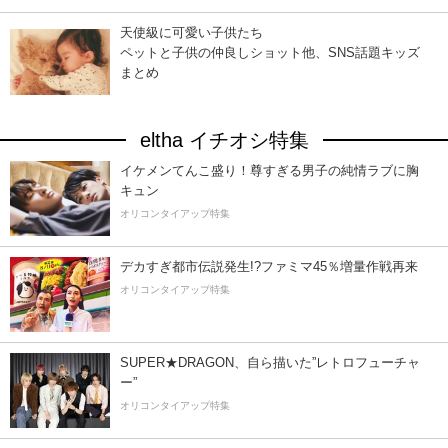
天使級に可愛い子供たち
ペットと子供の仲良しショット他、SNS話題キッズ
まとめ
eltha イチオシ特集
イケメンてんこ盛り！尊すぎる男子の純情ラブに胸
キュン
オリコンタイアップ特集
デカすぎ都市伝説発生!?ファミマ45％増量作戦再来
オリコンタイアップ特集
SUPER★DRAGON、自ら描いた”レトロフューチャ
ー”
オリコンタイアップ特集