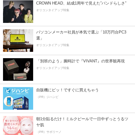
CROWN HEAD、結成1周年で見えた”バンドらしさ”
オリコンタイアップ特集
パソコンメーカー社員が本気で選ぶ「10万円台PC3
選」
オリコンタイアップ特集
「別班のよう」腕時計で『VIVANT』の世界観再現
オリコンタイアップ特集
自販機にピッ！ですぐに買えちゃう
（PR）ジハンピ
朝1分貼るだけ！ミルクピールで一日中ずっとうるツ
ヤ肌
（PR）サボリーノ