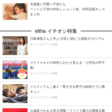
天使級に可愛い子供たち
ペットと子供の仲良しショット他、SNS話題キッズ
まとめ
eltha イチオシ特集
川島海荷さんと学ぶ 日常に潜む“人身取引”のリアル
オリコンタイアップ特集
マクドナルドが40年にわたり支える「小学生の甲子
園」
オリコンタイアップ特集
イケメンてんこ盛り！尊すぎる男子の純情ラブに胸
キュン
オリコンタイアップ特集
お値段そのまま45％増量！ファミマ夏の大盤振る舞