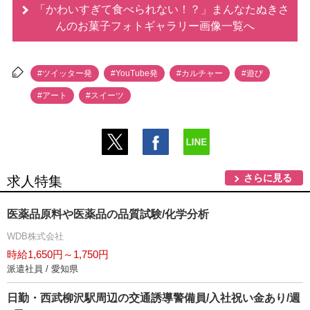
「かわいすぎて食べられない！？」まんなたぬきさ
んのお菓子フォトギャラリー画像一覧へ
#ツイッター発
#YouTube発
#カルチャー
#遊び
#アート
#スイーツ
さらに見る
求人特集
医薬品原料や医薬品の品質試験/化学分析
WDB株式会社
時給1,650円～1,750円
派遣社員 / 愛知県
日勤・西武柳沢駅周辺の交通誘導警備員/入社祝い金あり/週