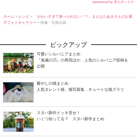
sponsored by 求人ボックス
ホーム
>
レシピ
>
「かわいすぎて食べられない！？」まんなたぬきさんのお菓
子フォトギャラリー
> 画像・写真詳細
ピックアップ
可愛いシルバニアまとめ
『鬼滅の刃』の再現ほか、人気のシルバニア投稿を
公開
癒やしの猫まとめ
人気タレント猫、猫写真集…キュートな猫ズラリ
スタバ新作イッキ見せ！
いくつ知ってる？ スタバ新作まとめ